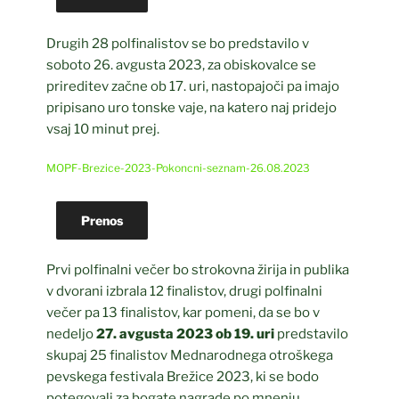
Drugih 28 polfinalistov se bo predstavilo v
soboto 26. avgusta 2023, za obiskovalce se
prireditev začne ob 17. uri, nastopajoči pa imajo
pripisano uro tonske vaje, na katero naj pridejo
vsaj 10 minut prej.
MOPF-Brezice-2023-Pokoncni-seznam-26.08.2023
Prenos
Prvi polfinalni večer bo strokovna žirija in publika
v dvorani izbrala 12 finalistov, drugi polfinalni
večer pa 13 finalistov, kar pomeni, da se bo v
nedeljo
27. avgusta 2023 ob 19. uri
predstavilo
skupaj 25 finalistov Mednarodnega otroškega
pevskega festivala Brežice 2023, ki se bodo
potegovali za bogate nagrade po mnenju