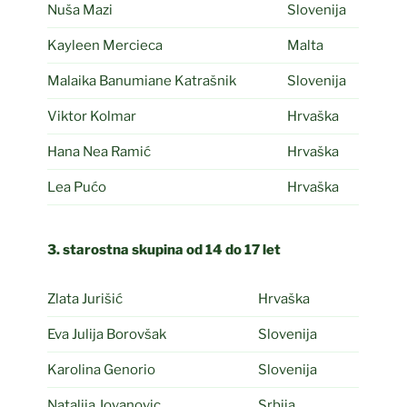
Nuša Mazi
Slovenija
Kayleen Mercieca
Malta
Malaika Banumiane Katrašnik
Slovenija
Viktor Kolmar
Hrvaška
Hana Nea Ramić
Hrvaška
Lea Pućo
Hrvaška
3. starostna skupina od 14 do 17 let
Zlata Jurišić
Hrvaška
Eva Julija Borovšak
Slovenija
Karolina Genorio
Slovenija
Natalija Jovanovic
Srbija