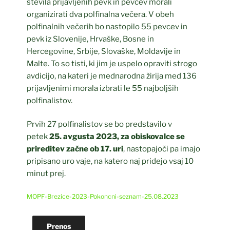
števila prijavljenih pevk in pevcev morali
organizirati dva polfinalna večera. V obeh
polfinalnih večerih bo nastopilo 55 pevcev in
pevk iz Slovenije, Hrvaške, Bosne in
Hercegovine, Srbije, Slovaške, Moldavije in
Malte. To so tisti, ki jim je uspelo opraviti strogo
avdicijo, na kateri je mednarodna žirija med 136
prijavljenimi morala izbrati le 55 najboljših
polfinalistov.
Prvih 27 polfinalistov se bo predstavilo v
petek
25. avgusta 2023, za obiskovalce se
prireditev začne ob 17. uri
, nastopajoči pa imajo
pripisano uro vaje, na katero naj pridejo vsaj 10
minut prej.
MOPF-Brezice-2023-Pokoncni-seznam-25.08.2023
Prenos