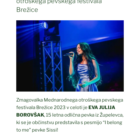
otroškega pevskega festivala
Brežice
Zmagovalka Mednarodnega otroškega pevskega
festivala Brežice 2023 v celoti je
EVA JULIJA
BOROVŠAK
, 15 letna odlična pevka iz Župelevca,
ki se je občinstvu predstavila s pesmijo “I belong
to me” pevke Sissi!