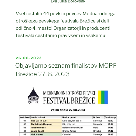
Eva Julija Borovšak
Vseh ostalih 44 pevk in pevcev Mednarodnega
otroškega pevskega festivala Brežice si deli
odlično 4. mesto! Organizatorji in producenti
festivala čestitamo prav vsem in vsakemu!
OBJAVLJENO
26.08.2023
DNE
Objavljamo seznam finalistov MOPF
Brežice 27. 8. 2023