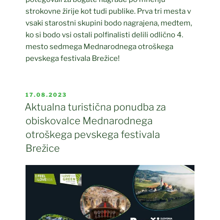
strokovne žirije kot tudi publike. Prva tri mesta v
vsaki starostni skupini bodo nagrajena, medtem,
ko si bodo vsi ostali polfinalisti delili odlično 4.
mesto sedmega Mednarodnega otroškega
pevskega festivala Brežice!
OBJAVLJENO
17.08.2023
DNE
Aktualna turistična ponudba za
obiskovalce Mednarodnega
otroškega pevskega festivala
Brežice