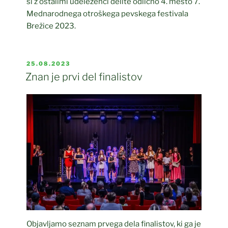
si z ostalimi udeleženci delite odlično 4. mesto 7.
Mednarodnega otroškega pevskega festivala
Brežice 2023.
OBJAVLJENO
25.08.2023
DNE
Znan je prvi del finalistov
Objavljamo seznam prvega dela finalistov, ki ga je