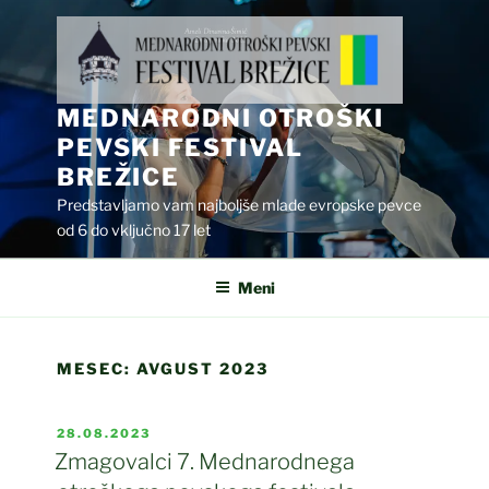
Skoči
na
vsebino
MEDNARODNI OTROŠKI
PEVSKI FESTIVAL
BREŽICE
Predstavljamo vam najboljše mlade evropske pevce
od 6 do vključno 17 let
Meni
MESEC:
AVGUST 2023
OBJAVLJENO
28.08.2023
DNE
Zmagovalci 7. Mednarodnega