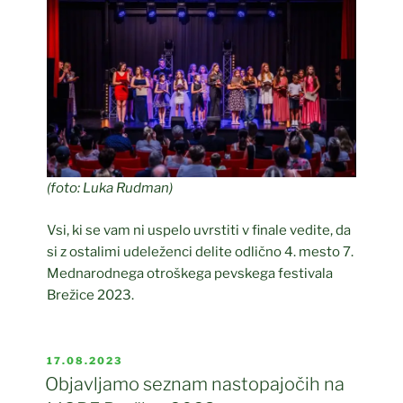
(foto: Luka Rudman)
Vsi, ki se vam ni uspelo uvrstiti v finale vedite, da
si z ostalimi udeleženci delite odlično 4. mesto 7.
Mednarodnega otroškega pevskega festivala
Brežice 2023.
OBJAVLJENO
17.08.2023
DNE
Objavljamo seznam nastopajočih na