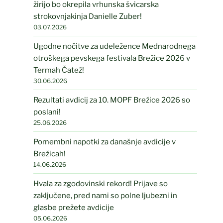
žirijo bo okrepila vrhunska švicarska
strokovnjakinja Danielle Zuber!
03.07.2026
Ugodne nočitve za udeležence Mednarodnega
otroškega pevskega festivala Brežice 2026 v
Termah Čatež!
30.06.2026
Rezultati avdicij za 10. MOPF Brežice 2026 so
poslani!
25.06.2026
Pomembni napotki za današnje avdicije v
Brežicah!
14.06.2026
Hvala za zgodovinski rekord! Prijave so
zaključene, pred nami so polne ljubezni in
glasbe prežete avdicije
05.06.2026