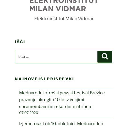
Foto Luka Rudman
Vidmar
IŠČI
Išči:
Iskanje
NAJNOVEJŠI PRISPEVKI
Mednarodni otroški pevski festival Brežice
praznuje okroglih 10 let z večjimi
spremembami in rekordnim utripom
07.07.2026
Izjemna čast ob 10. obletnici: Mednarodno