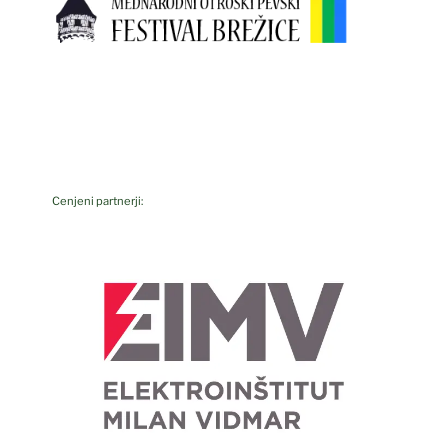
Cenjeni partnerji:
F