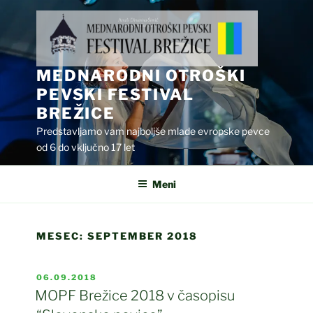
Skoči
na
vsebino
MEDNARODNI OTROŠKI
PEVSKI FESTIVAL
BREŽICE
Predstavljamo vam najboljše mlade evropske pevce
od 6 do vključno 17 let
Meni
MESEC:
SEPTEMBER 2018
OBJAVLJENO
06.09.2018
DNE
MOPF Brežice 2018 v časopisu