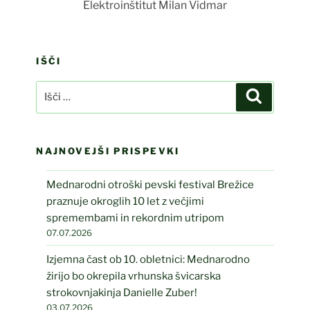
Elektroinštitut Milan Vidmar
IŠČI
Išči:
Iskanje
NAJNOVEJŠI PRISPEVKI
Mednarodni otroški pevski festival Brežice
praznuje okroglih 10 let z večjimi
spremembami in rekordnim utripom
07.07.2026
Izjemna čast ob 10. obletnici: Mednarodno
žirijo bo okrepila vrhunska švicarska
strokovnjakinja Danielle Zuber!
03.07.2026