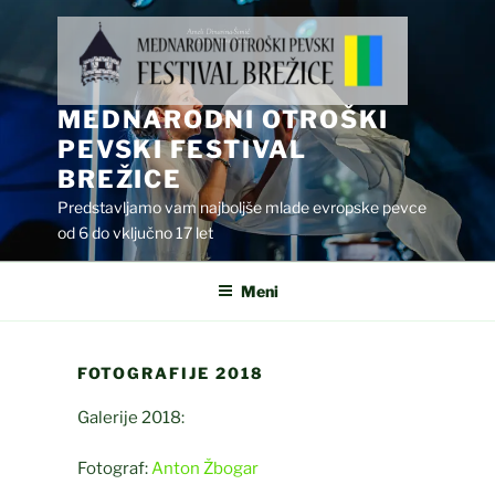
Skoči
na
vsebino
MEDNARODNI OTROŠKI
PEVSKI FESTIVAL
BREŽICE
Predstavljamo vam najboljše mlade evropske pevce
od 6 do vključno 17 let
Meni
FOTOGRAFIJE 2018
Galerije 2018:
Fotograf:
Anton Žbogar