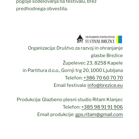
pogoje sodelovanja na festivalu, brez
predhodnega obvestila.
Organizacija: Društvo za razvoj in ohranjanje
glasbe Brežice
Župelevec 23, 8258 Kapele
in Partitura d.o.o., Gornji trg 20, 1000 Ljubljana
Telefon:
+386 70 60 70 70
Email festivala:
info@brezice.eu
Produkcija: Glazbeno plesni studio Ritam Klanjec
Telefon:
+385 98 91 91 906
Email produkcije:
gps.ritam@gmail.com