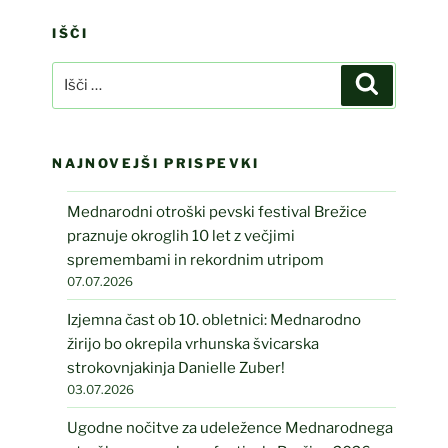
IŠČI
Išči:
Iskanje
NAJNOVEJŠI PRISPEVKI
Mednarodni otroški pevski festival Brežice
praznuje okroglih 10 let z večjimi
spremembami in rekordnim utripom
07.07.2026
Izjemna čast ob 10. obletnici: Mednarodno
žirijo bo okrepila vrhunska švicarska
strokovnjakinja Danielle Zuber!
03.07.2026
Ugodne nočitve za udeležence Mednarodnega