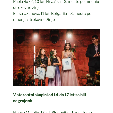
Paola Rokić, 10 let, Hrvaška – 2. mesto po mnenju
strokovne žirije
Elitsa Uzunova, 11 let, Bolgarija – 3. mesto po
mnenju strokovne žirije
V starostni skupini od 14 do 17 let so bili
nagrajeni:
Manca Mihelin, 17 let, Slovenija – 1. mesto po