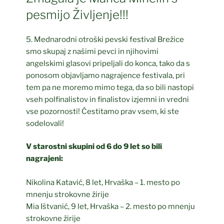
pesmijo Življenje!!!
5. Mednarodni otroški pevski festival Brežice
smo skupaj z našimi pevci in njihovimi
angelskimi glasovi pripeljali do konca, tako da s
ponosom objavljamo nagrajence festivala, pri
tem pa ne moremo mimo tega, da so bili nastopi
vseh polfinalistov in finalistov izjemni in vredni
vse pozornosti! Čestitamo prav vsem, ki ste
sodelovali!
V starostni skupini od 6 do 9 let so bili
nagrajeni:
Nikolina Katavić, 8 let, Hrvaška – 1. mesto po
mnenju strokovne žirije
Mia Ištvanić, 9 let, Hrvaška – 2. mesto po mnenju
strokovne žirije