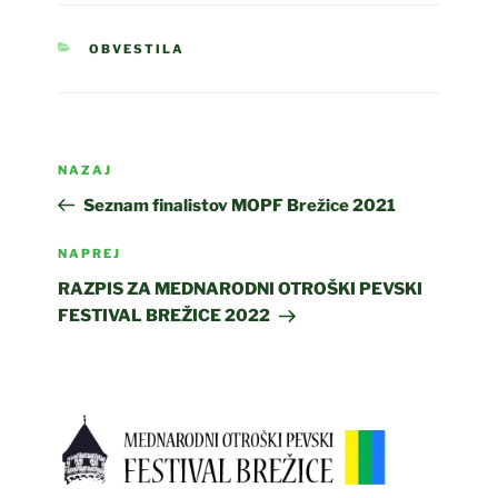
KATEGORIJE
OBVESTILA
Navigacija
Prejšnji
NAZAJ
prispevka
prispevek
Seznam finalistov MOPF Brežice 2021
Naslednji
NAPREJ
prispevek
RAZPIS ZA MEDNARODNI OTROŠKI PEVSKI
FESTIVAL BREŽICE 2022