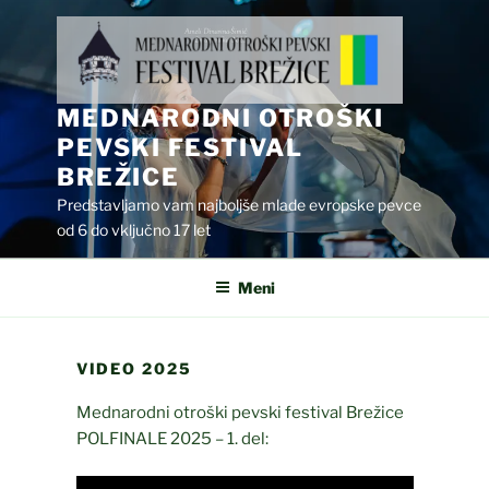
Skoči
na
vsebino
MEDNARODNI OTROŠKI
PEVSKI FESTIVAL
BREŽICE
Predstavljamo vam najboljše mlade evropske pevce
od 6 do vključno 17 let
Meni
VIDEO 2025
Mednarodni otroški pevski festival Brežice
POLFINALE 2025 – 1. del: