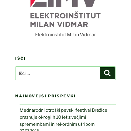
Foto Luka Rudman
titut Milan Vidmar
IŠČI
Išči:
Iskanje
NAJNOVEJŠI PRISPEVKI
Mednarodni otroški pevski festival Brežice
praznuje okroglih 10 let z večjimi
spremembami in rekordnim utripom
07.07.2026