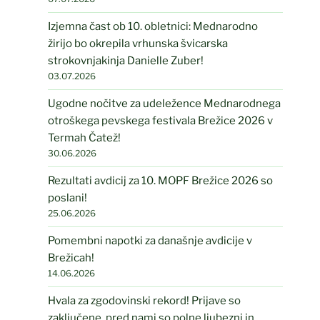
Izjemna čast ob 10. obletnici: Mednarodno
žirijo bo okrepila vrhunska švicarska
strokovnjakinja Danielle Zuber!
03.07.2026
Ugodne nočitve za udeležence Mednarodnega
otroškega pevskega festivala Brežice 2026 v
Termah Čatež!
30.06.2026
Rezultati avdicij za 10. MOPF Brežice 2026 so
poslani!
25.06.2026
Pomembni napotki za današnje avdicije v
Brežicah!
14.06.2026
Hvala za zgodovinski rekord! Prijave so
zaključene, pred nami so polne ljubezni in