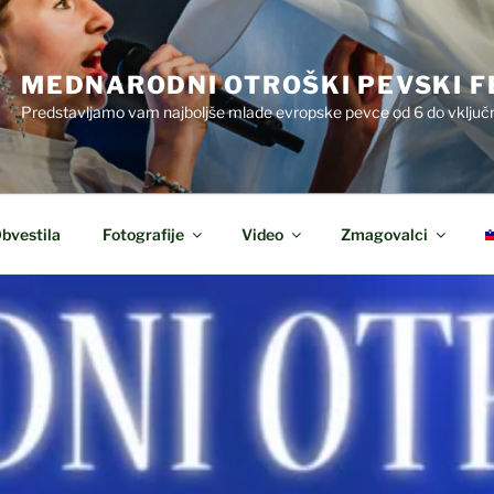
MEDNARODNI OTROŠKI PEVSKI F
Predstavljamo vam najboljše mlade evropske pevce od 6 do vključn
bvestila
Fotografije
Video
Zmagovalci