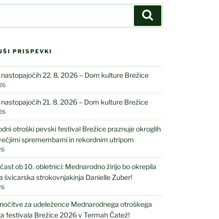
Iskanje
JŠI PRISPEVKI
astopajočih 22. 8. 2026 – Dom kulture Brežice
26
astopajočih 21. 8. 2026 – Dom kulture Brežice
26
ni otroški pevski festival Brežice praznuje okroglih
 večjimi spremembami in rekordnim utripom
26
čast ob 10. obletnici: Mednarodno žirijo bo okrepila
 švicarska strokovnjakinja Danielle Zuber!
26
nočitve za udeležence Mednarodnega otroškega
a festivala Brežice 2026 v Termah Čatež!