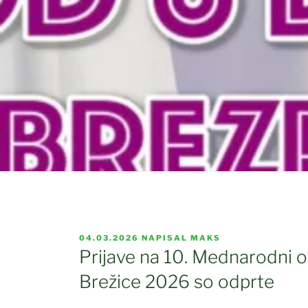
OBJAVLJENO
04.03.2026
NAPISAL
MAKS
DNE
Prijave na 10. Mednarodni ot
Brežice 2026 so odprte