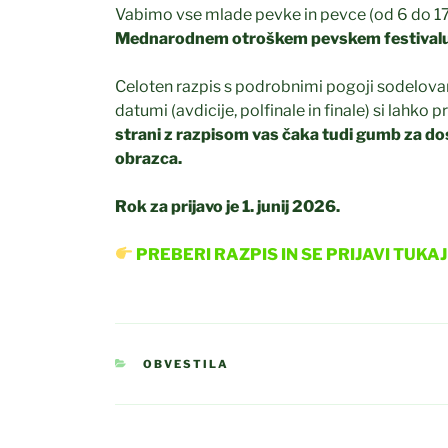
Vabimo vse mlade pevke in pevce (od 6 do 17 
Mednarodnem otroškem pevskem festivalu
Celoten razpis s podrobnimi pogoji sodelov
datumi (avdicije, polfinale in finale) si lahko
strani z razpisom vas čaka tudi gumb za d
obrazca.
Rok za prijavo je 1. junij 2026.
PREBERI RAZPIS IN SE PRIJAVI TUKAJ
Občina Brežice
KATEGORIJE
OBVESTILA