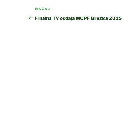
Navigacija
Prejšnji
NAZAJ
prispevka
prispevek
Finalna TV oddaja MOPF Brežice 2025