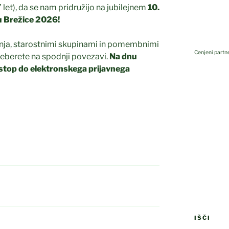
let), da se nam pridružijo na jubilejnem
10.
 Brežice 2026!
anja, starostnimi skupinami in pomembnimi
Cenjeni partne
 preberete na spodnji povezavi.
Na dnu
ostop do elektronskega prijavnega
Kovis
IŠČI