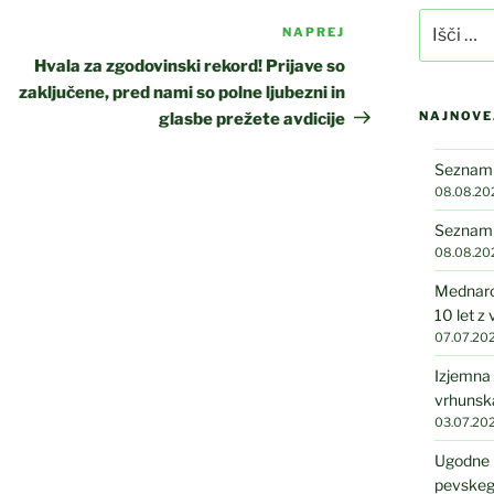
Išči:
NAPREJ
Naslednji
prispevek
Hvala za zgodovinski rekord! Prijave so
zaključene, pred nami so polne ljubezni in
NAJNOVE
glasbe prežete avdicije
Seznam n
08.08.20
Seznam n
08.08.20
Mednarod
10 let z
07.07.20
Izjemna 
vrhunska
03.07.20
Ugodne 
pevskeg