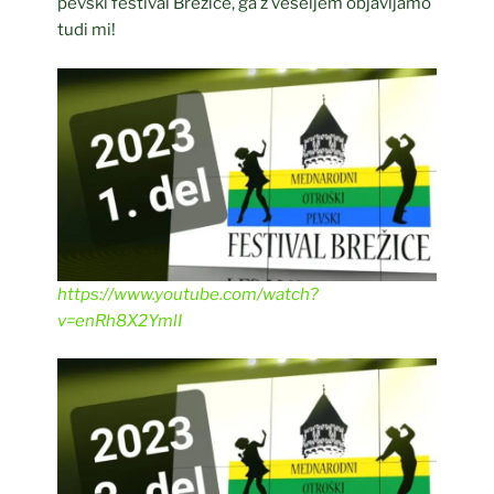
pevski festival Brežice, ga z veseljem objavljamo
tudi mi!
https://www.youtube.com/watch?
v=enRh8X2YmlI