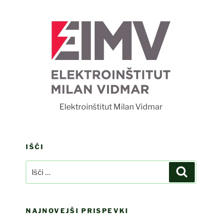
F
Elektroinštitut Milan Vidmar
IŠČI
Išči:
Iskanje
NAJNOVEJŠI PRISPEVKI