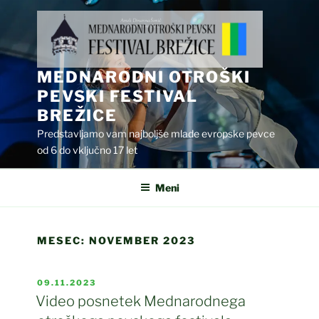
Skoči
na
vsebino
MEDNARODNI OTROŠKI
PEVSKI FESTIVAL
BREŽICE
Predstavljamo vam najboljše mlade evropske pevce
od 6 do vključno 17 let
Meni
MESEC:
NOVEMBER 2023
OBJAVLJENO
09.11.2023
DNE
Video posnetek Mednarodnega