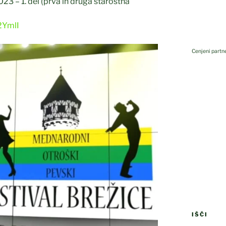
23 – 1. del (prva in druga starostna
2YmlI
Cenjeni partne
Kovis
IŠČI