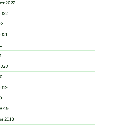
er 2022
2022
22
2021
21
1
2020
20
2019
9
 2019
er 2018