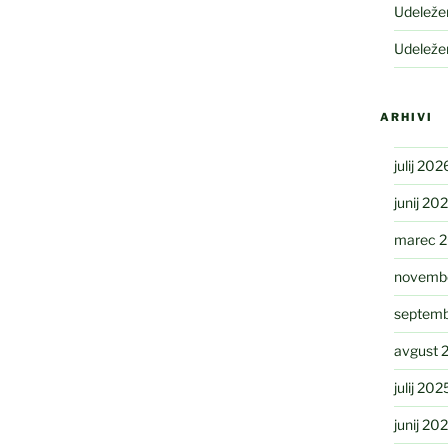
Udeleže
Udeleže
ARHIVI
julij 202
junij 20
marec 
novemb
septemb
avgust 
julij 202
junij 20