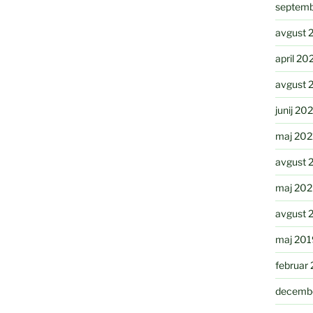
septemb
avgust 
april 20
avgust 
junij 20
maj 202
avgust 
maj 20
avgust 
maj 201
februar
decemb