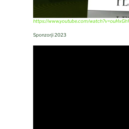
https://www.youtube.com/watch?v=ouHxG
Sponzorji 2023