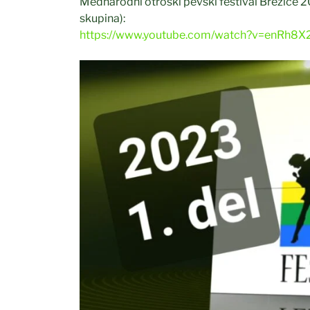
Mednarodni otroški pevski festival Brežice 20
skupina):
https://www.youtube.com/watch?v=enRh8X
Občina Brežice