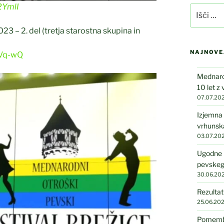
2YmlI
Išči:
3 – 2. del (tretja starostna skupina in
NAJNOVE
hVq-wQ
Mednarod
10 let z
07.07.20
Izjemna 
vrhunska
03.07.20
Ugodne 
pevskeg
30.06.20
Rezultat
25.06.20
Pomembni