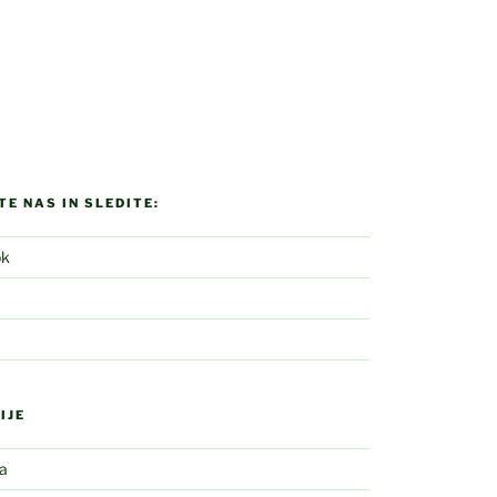
E NAS IN SLEDITE:
ok
IJE
la