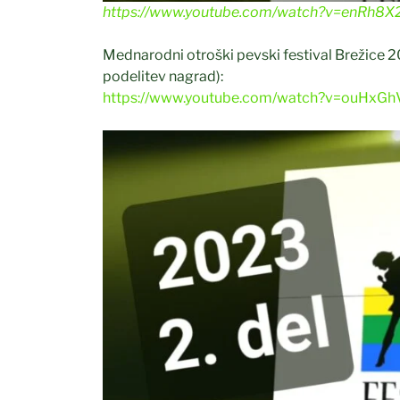
https://www.youtube.com/watch?v=enRh8X
Mednarodni otroški pevski festival Brežice 202
podelitev nagrad):
https://www.youtube.com/watch?v=ouHxG