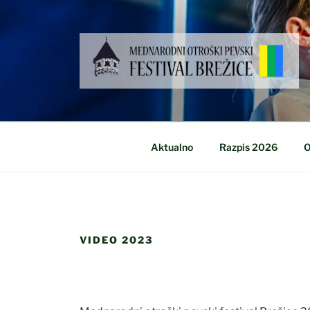
Skoči
na
vsebino
Aktualno
Razpis 2026
O
VIDEO 2023