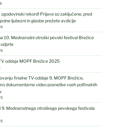
6
 zgodovinski rekord! Prijave so zaključene, pred
polne ljubezni in glasbe prežete avdicije
26
na 10. Mednarodni otroški pevski festival Brežice
 odprte
26
 TV oddaja MOPF Brežice 2025
5
ovanju finalne TV-oddaje 9. MOPF Brežice,
amo dokumentarne video posnetke vseh polfinalnih
v
25
i 9. Mednarodnega otroškega pevskega festivala
25