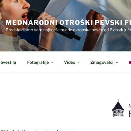
MEDNARODNI OTROŠKI PEVSKI F
Predstavljamo vam najboljše mlade evropske pevce od 6 do vključn
bvestila
Fotografije
Video
Zmagovalci