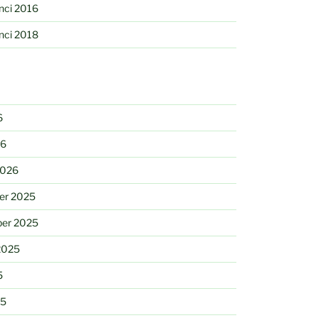
nci 2016
nci 2018
6
26
2026
er 2025
er 2025
2025
5
25