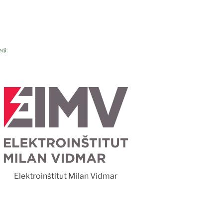
rji:
Foto 
Elektroinštitut Milan Vidmar