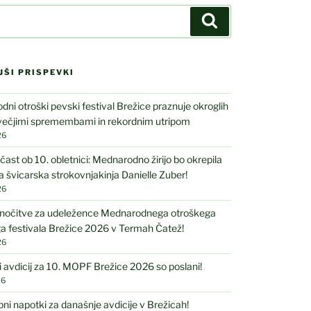
Iskanje
JŠI PRISPEVKI
ni otroški pevski festival Brežice praznuje okroglih
 večjimi spremembami in rekordnim utripom
26
čast ob 10. obletnici: Mednarodno žirijo bo okrepila
 švicarska strokovnjakinja Danielle Zuber!
26
nočitve za udeležence Mednarodnega otroškega
a festivala Brežice 2026 v Termah Čatež!
26
i avdicij za 10. MOPF Brežice 2026 so poslani!
26
 napotki za današnje avdicije v Brežicah!