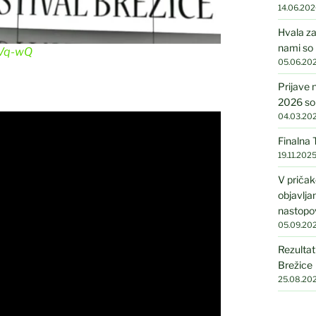
14.06.202
Hvala za
nami so 
hVq-wQ
05.06.20
Prijave 
2026 so
04.03.20
Finalna
19.11.202
V pričak
objavlj
nastopo
05.09.20
Rezultat
Brežice
25.08.20