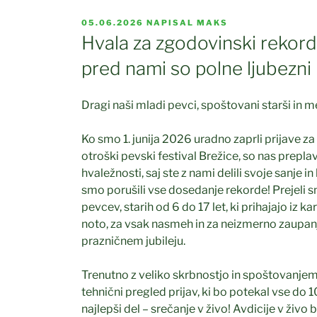
OBJAVLJENO
05.06.2026
NAPISAL
MAKS
DNE
Hvala za zgodovinski rekord!
pred nami so polne ljubezni 
Dragi naši mladi pevci, spoštovani starši in me
Ko smo 1. junija 2026 uradno zaprli prijave za
otroški pevski festival Brežice, so nas prepla
hvaležnosti, saj ste z nami delili svoje sanje i
smo porušili vse dosedanje rekorde! Prejeli s
pevcev, starih od 6 do 17 let, ki prihajajo iz 
noto, za vsak nasmeh in za neizmerno zaupanj
prazničnem jubileju.
Trenutno z veliko skrbnostjo in spoštovanj
tehnični pregled prijav, ki bo potekal vse do 10
najlepši del – srečanje v živo! Avdicije v živo 