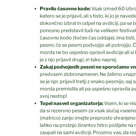
Pravilo časovne kode:
Vsak izmed 60 izbran
katero se je prijavil, ali s tisto, ki jo je nav
dokončno izbral in odpel na avdiciji, pa se
ponosno predstavil tudi na velikem festiva
časovno kodo (točen čas oddaje), ima tisti, ki
pesmi, če se pesmi podvojijo ali potrojijo. Č
morda ne bo uspešno opravil avdicije ali si 
je z njo prijavil drugi, in tako naprej.
Zakaj podvojenih pesmi ne sporočamo vn
predvsem dobronameren. Ne želimo vnaprej 
se je npr. prijavil tretji z enako pesmijo, sa
morda premislila ali pa uspešno opravila avd
svoj nastop!
Topel nasvet organizatorja:
Vsem, ki se nis
da si rezervno pesem za vsak slučaj vseeno
(matrico) zanjo imejte preprosto shranjen
lahko na prošnjo žirantov hitro pošljete n
zaupali na sami avdiciji. Prosimo vas, da r