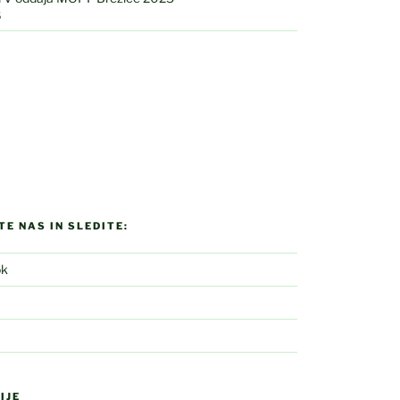
5
E NAS IN SLEDITE:
ok
IJE