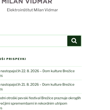
Elektroinštitut Milan Vidmar
Iskanje
JŠI PRISPEVKI
astopajočih 22. 8. 2026 – Dom kulture Brežice
26
astopajočih 21. 8. 2026 – Dom kulture Brežice
26
ni otroški pevski festival Brežice praznuje okroglih
 večjimi spremembami in rekordnim utripom
26