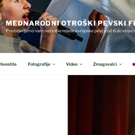
MEDNARODNI OTROŠKI PEVSKI F
Predstavljamo vam najboljše mlade evropske pevce od 6 do vključn
bvestila
Fotografije
Video
Zmagovalci