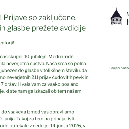
 Prijave so zaključene,
in glasbe prežete avdicije
ntorji!
 naš skupni, 10. jubilejni Mednarodni
vila neverjetna čustva. Naša srca so polna
Cenjeni partne
n ljubezen do glasbe v tolikšnem številu, da
mo neverjetnih 211 prijav čudovitih pevk in
kar 7 držav. Hvala vam za vsako poslano
e, ki ste nam ga izkazali ob tem našem
em do vsakega izmed vas opravljamo
. junija. Takoj za tem pa prihaja tisti
bodo potekale v nedeljo, 14. junija 2026, v