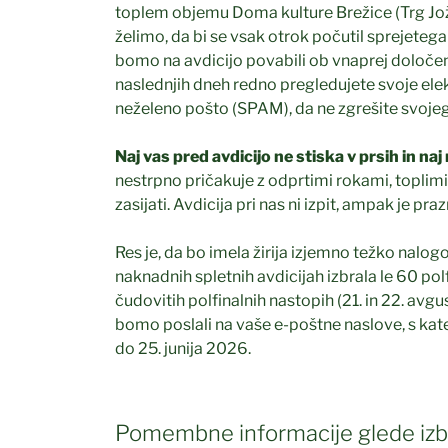
toplem objemu Doma kulture Brežice (Trg Jože
želimo, da bi se vsak otrok počutil sprejetega
Občina Brežice
bomo na avdicijo povabili ob vnaprej določeni
naslednjih dneh redno pregledujete svoje ele
neželeno pošto (SPAM), da ne zgrešite svojeg
Naj vas pred avdicijo ne stiska v prsih in na
nestrpno pričakuje z odprtimi rokami, toplim
zasijati. Avdicija pri nas ni izpit, ampak je pr
Res je, da bo imela žirija izjemno težko nalogo,
naknadnih spletnih avdicijah izbrala le 60 polf
čudovitih polfinalnih nastopih (21. in 22. avg
bomo poslali na vaše e-poštne naslove, s kateri
do 25. junija 2026.
Pomembne informacije glede izbo