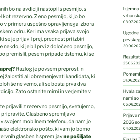
ih bo na avdiciji nastopil s pesmijo, s
Izjemna 
vrhunska
edel kot rezervno. Z eno pesmijo, ki jo bo
03.07.20
 bo v primeru uspešno opravljenega izbora
lskem odru. Ker ima vsaka prijava svojo
Ugodne 
 se je prijavil prej, prednost pri izbiri
pevskeg
e nekdo, ki je bil prvi z določeno pesmijo,
30.06.20
bo premislil, pesem pripade tistemu, ki se
Rezultat
25.06.20
aprej?
Razlog je povsem preprost in
Pomembni
žalostiti ali obremenjevati kandidata, ki
14.06.202
j sploh še ne vemo, ali se bosta prva dva
icijo. Zato ostanite mirni in verjemite v
Hvala za
nami so 
05.06.20
te prijavili z rezervno pesmijo, svetujemo,
 pripravite. Glasbeno spremljavo
Prijave 
o v svojem mobilnem telefonu, da nam jo
2026 so
a našo elektronsko pošto, ki vam jo bomo
04.03.20
ezervnih glasbenih spremljav
ne pošiljate
Finalna