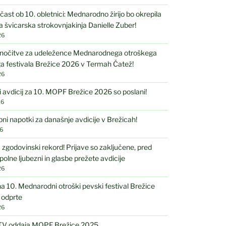
čast ob 10. obletnici: Mednarodno žirijo bo okrepila
 švicarska strokovnjakinja Danielle Zuber!
26
nočitve za udeležence Mednarodnega otroškega
a festivala Brežice 2026 v Termah Čatež!
26
i avdicij za 10. MOPF Brežice 2026 so poslani!
26
 napotki za današnje avdicije v Brežicah!
6
 zgodovinski rekord! Prijave so zaključene, pred
polne ljubezni in glasbe prežete avdicije
26
na 10. Mednarodni otroški pevski festival Brežice
 odprte
26
 TV oddaja MOPF Brežice 2025