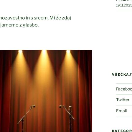
19.11.202
mozavestno in s srcem. Mi že zdaj
bjamemo z glasbo.
VŠEČKAJT
Facebo
Twitter
Email
KATEGOR