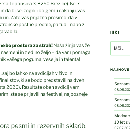
ta Toporišiča 3, 8250 Brežice). Ker si
Kovis
 in da bi se izognili dolgemu čakanju, vas
 uri. Zato vas prijazno prosimo, da v
ktronske poštne predale, pa tudi mapo z
a vabila.
IŠČI
Išči:
j ne bo prostora za strah!
Naša žirija vas že
i nasmehi in z edino željo – da vam pomaga
aznik vašega poguma, veselja in talenta!
NAJNOVE
 saj bo lahko na avdicijah v živo in
inalistov, ki se bodo predstavili na dveh
Seznam n
usta 2026). Rezultate obeh avdicij vam
08.08.20
mi ste se prijavili na festival, najpozneje
Seznam n
08.08.20
Mednarod
10 let z
ra pesmi in rezervnih skladb:
07.07.20