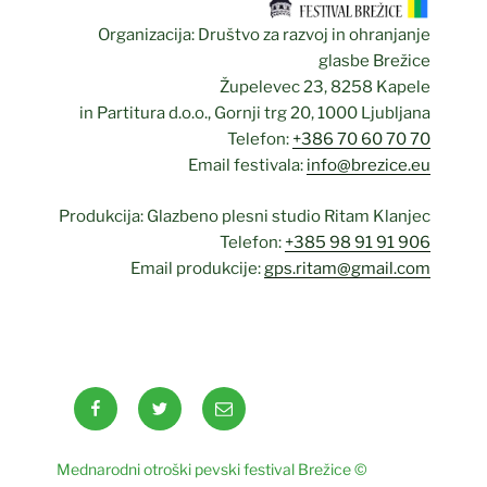
Organizacija: Društvo za razvoj in ohranjanje
glasbe Brežice
Župelevec 23, 8258 Kapele
in Partitura d.o.o., Gornji trg 20, 1000 Ljubljana
Telefon:
+386 70 60 70 70
Email festivala:
info@brezice.eu
Produkcija: Glazbeno plesni studio Ritam Klanjec
Telefon:
+385 98 91 91 906
Email produkcije:
gps.ritam@gmail.com
Facebook
Twitter
Email
Mednarodni otroški pevski festival Brežice ©