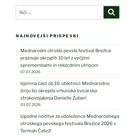
Išči:
Iskanje
NAJNOVEJŠI PRISPEVKI
Mednarodni otroški pevski festival Brežice
praznuje okroglih 10 let z večjimi
spremembami in rekordnim utripom
07.07.2026
Izjemna čast ob 10. obletnici: Mednarodno
žirijo bo okrepila vrhunska švicarska
strokovnjakinja Danielle Zuber!
03.07.2026
Ugodne nočitve za udeležence Mednarodnega
otroškega pevskega festivala Brežice 2026 v
Termah Čatež!