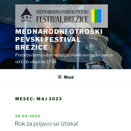
Skoči
na
vsebino
MEDNARODNI OTROŠKI
PEVSKI FESTIVAL
BREŽICE
Predstavljamo vam najboljše mlade evropske pevce
od 6 do vključno 17 let
Meni
MESEC:
MAJ 2023
OBJAVLJENO
28.05.2023
DNE
Rok za prijavo se izteka!