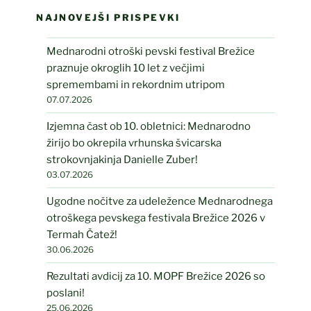
NAJNOVEJŠI PRISPEVKI
Mednarodni otroški pevski festival Brežice
praznuje okroglih 10 let z večjimi
spremembami in rekordnim utripom
07.07.2026
Izjemna čast ob 10. obletnici: Mednarodno
žirijo bo okrepila vrhunska švicarska
strokovnjakinja Danielle Zuber!
03.07.2026
Ugodne nočitve za udeležence Mednarodnega
otroškega pevskega festivala Brežice 2026 v
Termah Čatež!
30.06.2026
Rezultati avdicij za 10. MOPF Brežice 2026 so
poslani!
25.06.2026