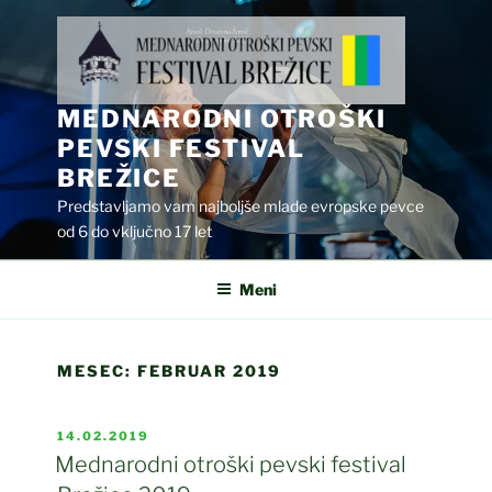
Skoči
na
vsebino
MEDNARODNI OTROŠKI
PEVSKI FESTIVAL
BREŽICE
Predstavljamo vam najboljše mlade evropske pevce
od 6 do vključno 17 let
Meni
MESEC:
FEBRUAR 2019
OBJAVLJENO
14.02.2019
DNE
Mednarodni otroški pevski festival