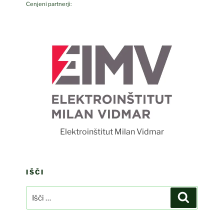
Cenjeni partnerji:
F
Elektroinštitut Milan Vidmar
IŠČI
Išči:
Iskanje