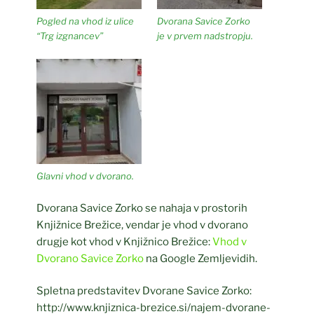
Pogled na vhod iz ulice
Dvorana Savice Zorko
“Trg izgnancev”
je v prvem nadstropju.
Glavni vhod v dvorano.
Dvorana Savice Zorko se nahaja v prostorih
Knjižnice Brežice, vendar je vhod v dvorano
drugje kot vhod v Knjižnico Brežice:
Vhod v
Dvorano Savice Zorko
na Google Zemljevidih.
Spletna predstavitev Dvorane Savice Zorko:
http://www.knjiznica-brezice.si/najem-dvorane-