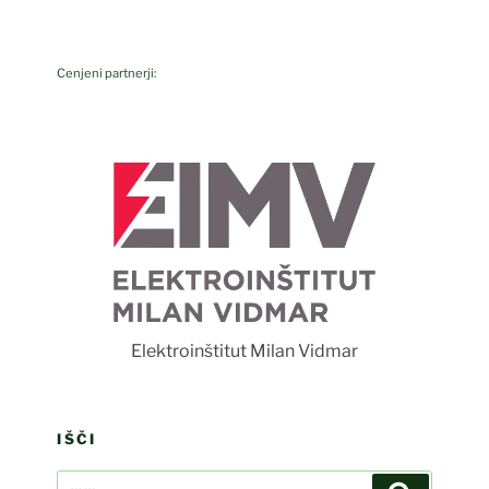
Cenjeni partnerji:
F
Elektroinštitut Milan Vidmar
IŠČI
Išči:
Iskanje