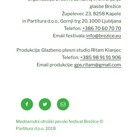
glasbe Brežice
Župelevec 23, 8258 Kapele
in Partitura d.o.o., Gornji trg 20, 1000 Ljubljana
Telefon:
+386 70 60 70 70
Email festivala:
info@brezice.eu
Produkcija: Glazbeno plesni studio Ritam Klanjec
Telefon:
+385 98 91 91 906
Email produkcije:
gps.ritam@gmail.com
Facebook
Twitter
Email
Mednarodni otroški pevski festival Brežice ©
Partitura d.o.o. 2018