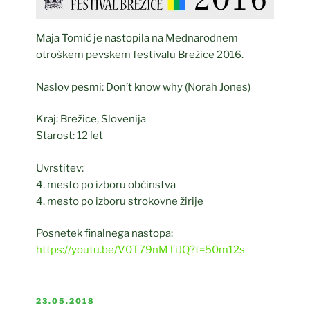
Maja Tomić je nastopila na Mednarodnem
otroškem pevskem festivalu Brežice 2016.
Naslov pesmi: Don’t know why (Norah Jones)
Kraj: Brežice, Slovenija
Starost: 12 let
Uvrstitev:
4. mesto po izboru občinstva
4. mesto po izboru strokovne žirije
Posnetek finalnega nastopa:
https://youtu.be/V0T79nMTiJQ?t=50m12s
OBJAVLJENO
23.05.2018