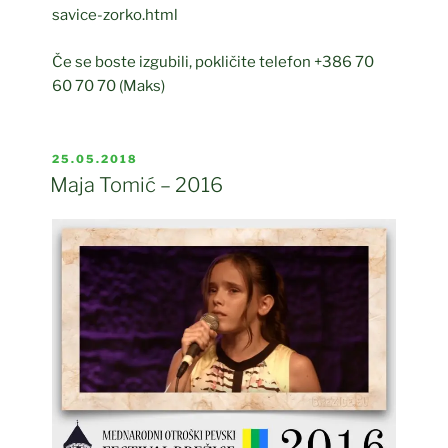
savice-zorko.html
Če se boste izgubili, pokličite telefon +386 70
60 70 70 (Maks)
OBJAVLJENO
25.05.2018
DNE
Maja Tomić – 2016