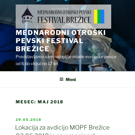
Skoči
na
vsebino
MEDNARODNI OTROŠKI
PEVSKI FESTIVAL
BREŽICE
Predstavljamo vam najboljše mlade evropske pevce
od 6 do vključno 17 let
Meni
MESEC:
MAJ 2018
OBJAVLJENO
29.05.2018
DNE
Lokacija za avdicijo MOPF Brežice