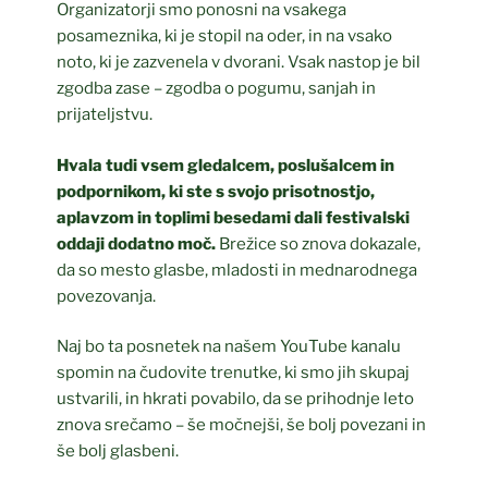
Organizatorji smo ponosni na vsakega
posameznika, ki je stopil na oder, in na vsako
noto, ki je zazvenela v dvorani. Vsak nastop je bil
zgodba zase – zgodba o pogumu, sanjah in
prijateljstvu.
Hvala tudi vsem gledalcem, poslušalcem in
podpornikom, ki ste s svojo prisotnostjo,
aplavzom in toplimi besedami dali festivalski
oddaji dodatno moč.
Brežice so znova dokazale,
da so mesto glasbe, mladosti in mednarodnega
povezovanja.
Naj bo ta posnetek na našem YouTube kanalu
spomin na čudovite trenutke, ki smo jih skupaj
ustvarili, in hkrati povabilo, da se prihodnje leto
znova srečamo – še močnejši, še bolj povezani in
še bolj glasbeni.