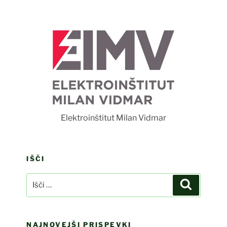
F
Elektroinštitut Milan Vidmar
IŠČI
Išči:
Iskanje
NAJNOVEJŠI PRISPEVKI