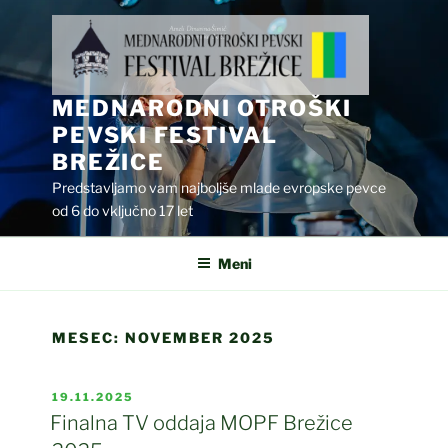
Skoči
na
vsebino
MEDNARODNI OTROŠKI
PEVSKI FESTIVAL
BREŽICE
Predstavljamo vam najboljše mlade evropske pevce
od 6 do vključno 17 let
Meni
MESEC:
NOVEMBER 2025
OBJAVLJENO
19.11.2025
DNE
Finalna TV oddaja MOPF Brežice