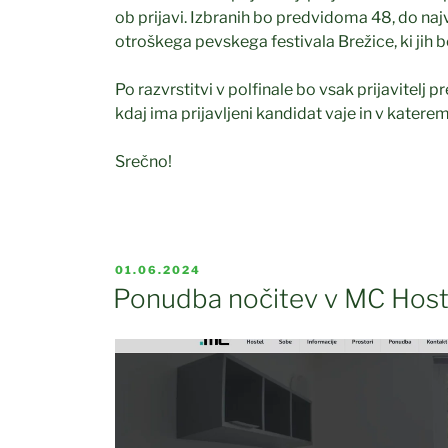
ob prijavi. Izbranih bo predvidoma 48, do na
otroškega pevskega festivala Brežice, ki jih b
Po razvrstitvi v polfinale bo vsak prijavitelj p
kdaj ima prijavljeni kandidat vaje in v katerem
Srečno!
OBJAVLJENO
01.06.2024
DNE
Ponudba nočitev v MC Host