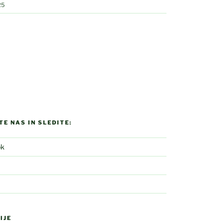
25
E NAS IN SLEDITE:
ok
IJE