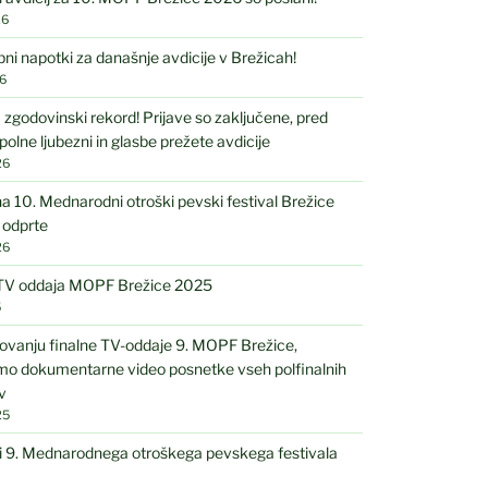
26
 napotki za današnje avdicije v Brežicah!
6
 zgodovinski rekord! Prijave so zaključene, pred
polne ljubezni in glasbe prežete avdicije
26
na 10. Mednarodni otroški pevski festival Brežice
 odprte
26
 TV oddaja MOPF Brežice 2025
5
ovanju finalne TV-oddaje 9. MOPF Brežice,
amo dokumentarne video posnetke vseh polfinalnih
v
25
i 9. Mednarodnega otroškega pevskega festivala