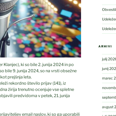
Obvesti
Udeleže
Udeleže
ARHIVI
julij 202
 Klanjec), ki so bile 2. junija 2024 in po
junij 20
so bile 9. junija 2024, so na vrsti obsežne
kot prejšnja leta.
marec 
eži rekordno število prijav (141), iz
novemb
dna žirija trenutno ocenjuje vse spletne
objavili predvidoma v petek, 21. junija
septemb
avgust 
rijaviteljev email naslov, ki so ga uporabili