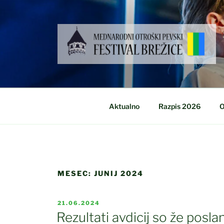
Skoči
na
vsebino
Aktualno
Razpis 2026
O
MESEC:
JUNIJ 2024
OBJAVLJENO
21.06.2024
DNE
Rezultati avdicij so že posla