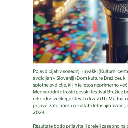
Po avdicijah v sosednji Hrvaški (Kulturni center
avdicijah v Sloveniji (Dom kulture Brežice), ki 
spletne avdicije, ki jih je letos neprimerno več 
Mednarodni otroški pevski festival Brežice bel
rekordno velikega števila držav (11). Mednaro
prijave, zato bomo rezultate letošnjih avdicij 
2024.
Rezultate bodo prijavitelji prejeli zasebno na p