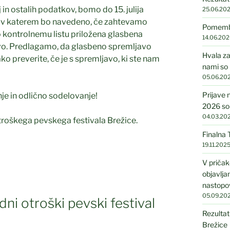
 in ostalih podatkov, bomo do 15. julija
25.06.20
t, v katerem bo navedeno, če zahtevamo
Pomembni
o kontrolnemu listu priložena glasbena
14.06.202
živo. Predlagamo, da glasbeno spremljavo
Hvala za
ko preverite, če je s spremljavo, ki ste nam
nami so 
05.06.20
Prijave 
je in odlično sodelovanje!
2026 so
04.03.20
roškega pevskega festivala Brežice.
Finalna
19.11.202
V pričak
objavlj
nastopo
05.09.20
dni otroški pevski festival
Rezultat
Brežice