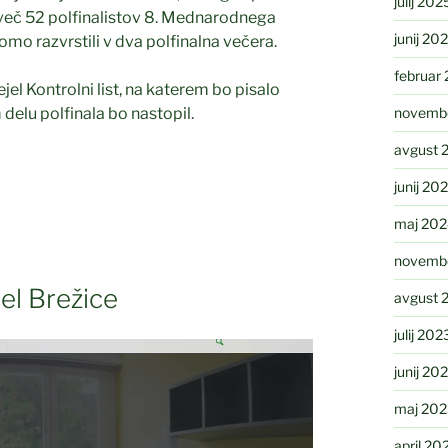
julij 202
jveč 52 polfinalistov 8. Mednarodnega
junij 20
omo razvrstili v dva polfinalna večera.
februar
rejel Kontrolni list, na katerem bo pisalo
novemb
 delu polfinala bo nastopil.
avgust 
junij 20
maj 20
novemb
el Brežice
avgust 
julij 202
junij 20
maj 20
april 20