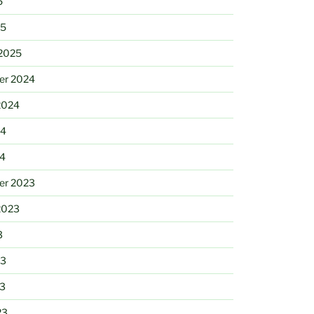
5
25
 2025
er 2024
2024
24
24
er 2023
2023
3
23
23
23