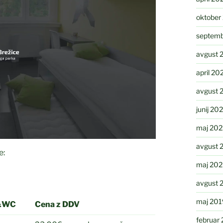
oktober
septemb
avgust 
april 20
avgust 
junij 20
maj 202
avgust 
e:
maj 20
avgust 
maj 201
&WC
Cena z DDV
februar