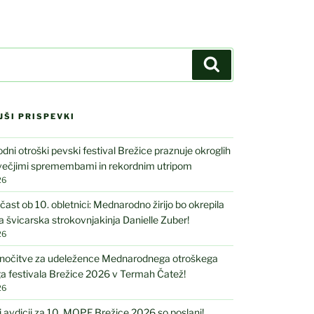
Iskanje
JŠI PRISPEVKI
ni otroški pevski festival Brežice praznuje okroglih
 večjimi spremembami in rekordnim utripom
26
čast ob 10. obletnici: Mednarodno žirijo bo okrepila
 švicarska strokovnjakinja Danielle Zuber!
26
nočitve za udeležence Mednarodnega otroškega
a festivala Brežice 2026 v Termah Čatež!
26
i avdicij za 10. MOPF Brežice 2026 so poslani!