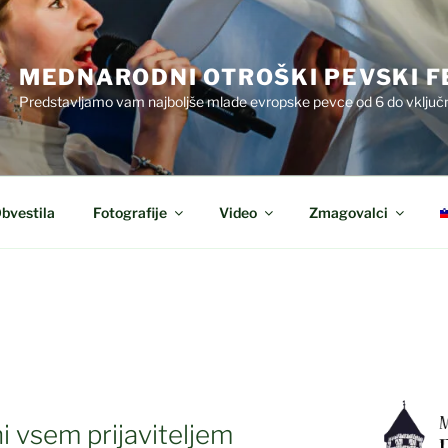
MEDNARODNI OTROŠKI PEVSKI F
Predstavljamo vam najboljše mlade evropske pevce od 6 do vključn
bvestila
Fotografije
Video
Zmagovalci
ni vsem prijaviteljem