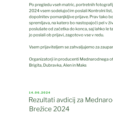
Po pregledu vseh matric, portretnih fotografij
2024 vsem sodelujočim poslali Kontrolni lis
dopolnitev pomanjkljive prijave. Prav tako b
spremljava, na katero bo nastopajoči pel v 
poslušate od začetka do konca, saj lahko le ta
jo poslali ob prijavi, zagotovo vse v redu.
Vsem prijaviteljem se zahvaljujemo za zaupan
Organizatorji in producenti Mednarodnega ot
Brigita, Dubravka, Alen in Maks
OBJAVLJENO
14.06.2024
DNE
Rezultati avdicij za Mednaro
Brežice 2024