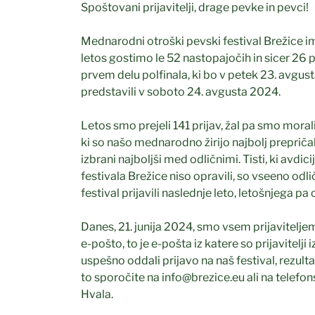
Spoštovani prijavitelji, drage pevke in pevci!
Mednarodni otroški pevski festival Brežice i
letos gostimo le 52 nastopajočih in sicer 26 p
prvem delu polfinala, ki bo v petek 23. avgus
predstavili v soboto 24. avgusta 2024.
Letos smo prejeli 141 prijav, žal pa smo morali
ki so našo mednarodno žirijo najbolj prepriča
izbrani najboljši med odličnimi. Tisti, ki a
festivala Brežice niso opravili, so vseeno odl
festival prijavili naslednje leto, letošnjega pa 
Danes, 21. junija 2024, smo vsem prijaviteljem 
e-pošto, to je e-pošta iz katere so prijavitelji 
uspešno oddali prijavo na naš festival, rezulta
to sporočite na info@brezice.eu ali na telef
Hvala.