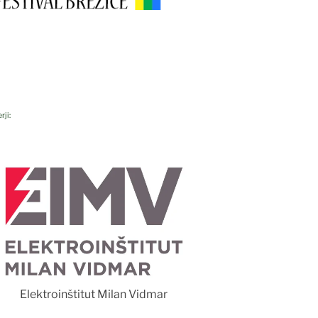
rji:
Foto 
Elektroinštitut Milan Vidmar