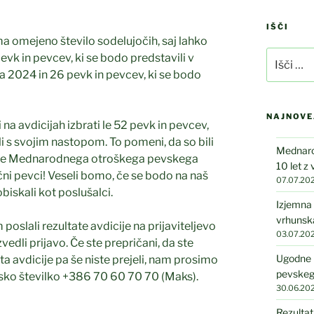
IŠČI
ma omejeno število sodelujočih, saj lahko
Išči:
evk in pevcev, ki se bodo predstavili v
ta 2024 in 26 pevk in pevcev, ki se bodo
NAJNOVE
 na avdicijah izbrati le 52 pevk in pevcev,
li s svojim nastopom. To pomeni, da so bili
Mednarod
vdicije Mednarodnega otroškega pevskega
10 let z
ični pevci! Veseli bomo, če se bodo na naš
07.07.20
obiskali kot poslušalci.
Izjemna 
vrhunska
poslali rezultate avdicije na prijaviteljevo
03.07.20
izvedli prijavo. Če ste prepričani, da ste
Ugodne 
ta avdicije pa še niste prejeli, nam prosimo
pevskeg
onsko številko +386 70 60 70 70 (Maks).
30.06.20
Rezultat