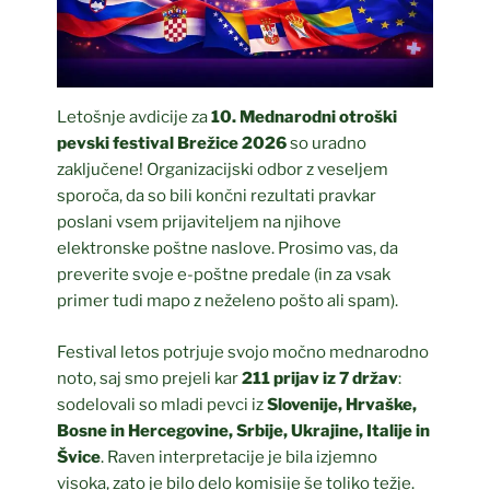
Letošnje avdicije za
10. Mednarodni otroški
pevski festival Brežice 2026
so uradno
zaključene! Organizacijski odbor z veseljem
sporoča, da so bili končni rezultati pravkar
poslani vsem prijaviteljem na njihove
elektronske poštne naslove. Prosimo vas, da
preverite svoje e-poštne predale (in za vsak
primer tudi mapo z neželeno pošto ali spam).
Festival letos potrjuje svojo močno mednarodno
noto, saj smo prejeli kar
211 prijav iz 7 držav
:
sodelovali so mladi pevci iz
Slovenije, Hrvaške,
Bosne in Hercegovine, Srbije, Ukrajine, Italije in
Švice
. Raven interpretacije je bila izjemno
visoka, zato je bilo delo komisije še toliko težje.