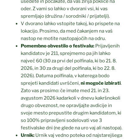
usedete in počakate, da vas žirija pokliče na
oder. Z vami so lahko v dvorani vsi, ki vas
spremljajo (družina / sorodniki / prijatelji).
V dvorano lahko vstopite takoj, ko prispete na
lokacijo. Prosimo, da med čakanjem na vaš
nastop ne motite nastopajočih na odru.
Pomembno obvestilo o festivalu:
Prijavljenih
kandidatov je 211, sprejmemo pa jih lahko
največ 60 (30 za prvi del polfinala, ki bo 21. 8.
2026, in 30 za drugi del polfinala, ki bo 22. 8.
2026). Datuma polfinala, v katerega bodo
sprejeti kandidati uvrščeni,
ni mogoče izbirati
.
Zato vas prosimo: če imate med 21. in 23.
avgustom 2026 kadarkoli v dnevu kakršnokoli
drugo obveznost, ne opravljajte avdicije in
svoje mesto prepustite drugim kandidatom, ki
so 100% pripravljeni sodelovati vse 3
festivalske dni (ne glede na uro vaj ali nastopa).
Urnik:
Urnik vaj vedno poteka od najstarejšega