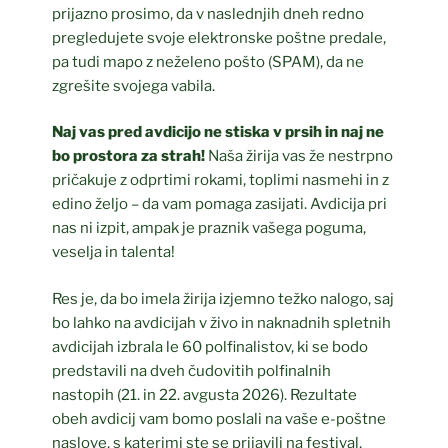
prijazno prosimo, da v naslednjih dneh redno
pregledujete svoje elektronske poštne predale,
pa tudi mapo z neželeno pošto (SPAM), da ne
zgrešite svojega vabila.
Naj vas pred avdicijo ne stiska v prsih in naj ne
bo prostora za strah!
Naša žirija vas že nestrpno
pričakuje z odprtimi rokami, toplimi nasmehi in z
edino željo – da vam pomaga zasijati. Avdicija pri
nas ni izpit, ampak je praznik vašega poguma,
veselja in talenta!
Res je, da bo imela žirija izjemno težko nalogo, saj
bo lahko na avdicijah v živo in naknadnih spletnih
avdicijah izbrala le 60 polfinalistov, ki se bodo
predstavili na dveh čudovitih polfinalnih
nastopih (21. in 22. avgusta 2026). Rezultate
obeh avdicij vam bomo poslali na vaše e-poštne
naslove, s katerimi ste se prijavili na festival,