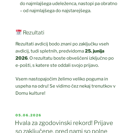
do najmlajšega udeleženca, nastopi pa obratno
– od najmlajšega do najstarejšega.
Rezultati
Rezultati avdicij bodo znani po zaključku vseh
avdicij, tudi spletnih, predvidoma
25. junija
2026
. O rezultatu boste obveščeni izključno po
e-pošti, s katere ste oddali svojo prijavo.
Vsem nastopajočim želimo veliko poguma in
uspeha na odru! Se vidimo čez nekaj trenutkov v
Domu kulture!
OBJAVLJENO
05.06.2026
DNE
Hvala za zgodovinski rekord! Prijave
so zaključene, pred nami so polne