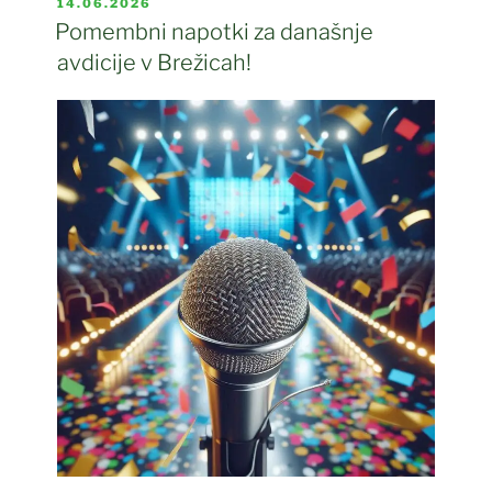
OBJAVLJENO
14.06.2026
DNE
Pomembni napotki za današnje
avdicije v Brežicah!