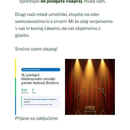
spremljav
ne pošiljate vnaprej
. Hvala vam.
Dragi naši mladi umetniki, stopite na oder
samozavestno in s srcem. Mi že zdaj verjamemo
v vas in komaj čakamo, da vas objamemo z
glasbo.
Srečno vsem skupaj!
Prijave so zaključene