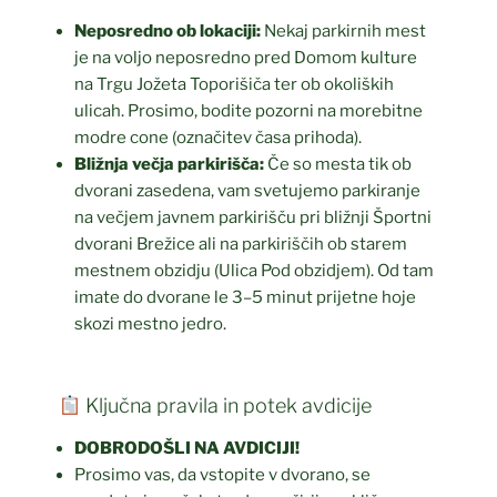
Neposredno ob lokaciji:
Nekaj parkirnih mest
je na voljo neposredno pred Domom kulture
na Trgu Jožeta Toporišiča ter ob okoliških
ulicah. Prosimo, bodite pozorni na morebitne
modre cone (označitev časa prihoda).
Bližnja večja parkirišča:
Če so mesta tik ob
dvorani zasedena, vam svetujemo parkiranje
na večjem javnem parkirišču pri bližnji Športni
dvorani Brežice ali na parkiriščih ob starem
mestnem obzidju (Ulica Pod obzidjem). Od tam
imate do dvorane le 3–5 minut prijetne hoje
skozi mestno jedro.
Ključna pravila in potek avdicije
DOBRODOŠLI NA AVDICIJI!
Prosimo vas, da vstopite v dvorano, se