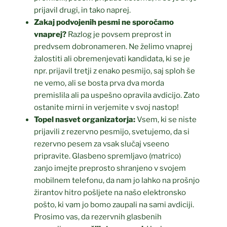
prijavil drugi, in tako naprej.
Zakaj podvojenih pesmi ne sporočamo
vnaprej?
Razlog je povsem preprost in
predvsem dobronameren. Ne želimo vnaprej
žalostiti ali obremenjevati kandidata, ki se je
npr. prijavil tretji z enako pesmijo, saj sploh še
ne vemo, ali se bosta prva dva morda
premislila ali pa uspešno opravila avdicijo. Zato
ostanite mirni in verjemite v svoj nastop!
Topel nasvet organizatorja:
Vsem, ki se niste
prijavili z rezervno pesmijo, svetujemo, da si
rezervno pesem za vsak slučaj vseeno
pripravite. Glasbeno spremljavo (matrico)
zanjo imejte preprosto shranjeno v svojem
mobilnem telefonu, da nam jo lahko na prošnjo
žirantov hitro pošljete na našo elektronsko
pošto, ki vam jo bomo zaupali na sami avdiciji.
Prosimo vas, da rezervnih glasbenih