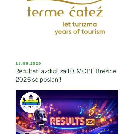
OBJAVLJENO
25.06.2026
DNE
Rezultati avdicij za 10. MOPF Brežice
2026 so poslani!