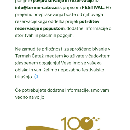
pošljete
povpraševanje in rezervacijo
na
info@terme-catez.si
s pripisom
FESTIVAL
. Po
prejemu povpraševanja boste od njihovega
rezervacijskega oddelka prejeli
potrditev
rezervacije s popustom
, dodatne informacije o
storitvah in plačilnih pogojih.
Ne zamudite priložnosti za sproščeno bivanje v
Termah Čatež, medtem ko uživate v čudovitem
glasbenem dogajanju! Veselimo se vašega
obiska in vam želimo nepozabno festivalsko
izkušnjo.
Če potrebujete dodatne informacije, smo vam
vedno na voljo!