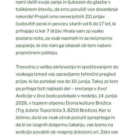
nami delili svoje sanje in ljubezen do glasbe v
tolikšnem številu, da smo porušili vse dosedanje
rekorde! Prejeli smo neverjetnih 211 prijav
čudovitih pevk in pevcev, starih od 6 do 17 let, ki
prihajajo iz kar 7 držav. Hvala vam za vsako
poslano noto, za vsak nasmeh in za neizmerno
zaupanje, ki ste nam ga izkazali ob tem našem
prazničnem jubileju.
Trenutno z veliko skrbnostjo in spoštovanjem do
vsakega izmed vas opravljamo tehnični pregled
prijav, ki bo potekal vse do 10. junija. Takoj za tem
pa prihaja tisti najlepši del – srečanje v živo!
Avdicije v živo bodo potekale v nedeljo, 14. junija
2026, v toplem objemu Doma kulture Brežice
(Trg Jožeta Toporišiča 3, 8250 Brežice). Ker si
želimo, da bi se vsak otrok počutil sprejetega in
da bi se izognili dolgemu čakanju, vas bomo na
avdicijo povabili ob vnaprej določeni uri. Zato vas