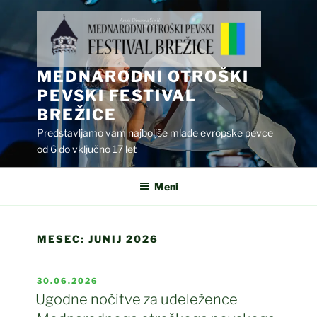
Skoči
na
vsebino
MEDNARODNI OTROŠKI
PEVSKI FESTIVAL
BREŽICE
Predstavljamo vam najboljše mlade evropske pevce
od 6 do vključno 17 let
Meni
MESEC:
JUNIJ 2026
OBJAVLJENO
30.06.2026
DNE
Ugodne nočitve za udeležence