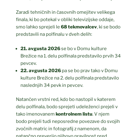
Zaradi tehničnih in časovnih omejitev velikega
finala, ki bo potekal v obliki televizijske oddaje,
smo lahko sprejeli le
68 tekmovalcev
, ki se bodo
predstavili na polfinalu v dveh delih:
21. avgusta 2026
se bo v Domu kulture
Brežice na 1. delu polfinala predstavilo prvih 34
pevcev.
22. avgusta 2026
pa se bo prav tako v Domu
kulture Brežice na 2. delu polfinala predstavilo
naslednjih 34 pevk in pevcev.
Natančen vrstni red, kdo bo nastopil v katerem
delu polfinala, bodo sprejeti udeleženci prejeli v
tako imenovanem
kontrolnem listu
. V njem
bodo prejeli tudi neposredne povezave do svojih
zvočnih matric in fotografij z namenom, da
natančno preverijo njihovo pravilnost pred