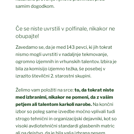
samim dogodkom.
Če se niste uvrstili v polfinale, nikakor ne
obupajte!
Zavedamo se, da je med 143 pevci, ki jih tokrat
nismo mogli uvrstiti v nadaljnje tekmovanje,
ogromno izjemnih in vrhunskih talentov. Izbira je
bila za komisijo izjemno težka, še posebej v
izrazito številčni 2. starostni skupini.
Želimo vam položiti na srce:
to, da tokrat niste
med izbranimi, nikakor ne pomeni, da z vašim
petjem ali talentom karkoli narobe.
Na končni
izbor so poleg same izvedbe močno vplivali tudi
strogo tehnični in organizacijski dejavniki, kot so
visoki avdiotehnični standardi glasbenih matric
ali pa dejstvo, da je bila vaša izbrana pesem