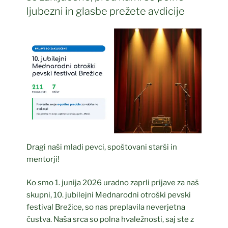
ljubezni in glasbe prežete avdicije
Dragi naši mladi pevci, spoštovani starši in
mentorji!
Ko smo 1. junija 2026 uradno zaprli prijave za naš
skupni, 10. jubilejni Mednarodni otroški pevski
festival Brežice, so nas preplavila neverjetna
čustva. Naša srca so polna hvaležnosti, saj ste z