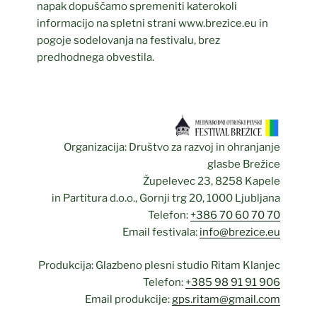
napak dopuščamo spremeniti katerokoli
informacijo na spletni strani www.brezice.eu in
pogoje sodelovanja na festivalu, brez
predhodnega obvestila.
Organizacija: Društvo za razvoj in ohranjanje
glasbe Brežice
Župelevec 23, 8258 Kapele
in Partitura d.o.o., Gornji trg 20, 1000 Ljubljana
Telefon:
+386 70 60 70 70
Email festivala:
info@brezice.eu
Produkcija: Glazbeno plesni studio Ritam Klanjec
Telefon:
+385 98 91 91 906
Email produkcije:
gps.ritam@gmail.com