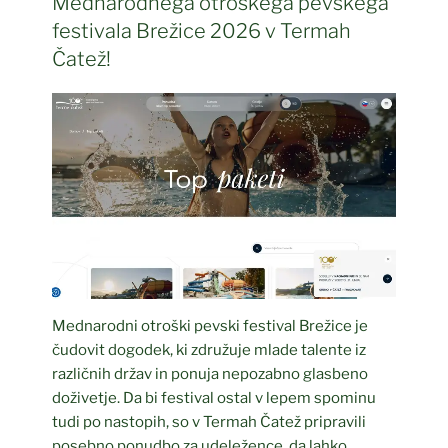
Mednarodnega otroškega pevskega
festivala Brežice 2026 v Termah
Čatež!
Mednarodni otroški pevski festival Brežice je
čudovit dogodek, ki združuje mlade talente iz
različnih držav in ponuja nepozabno glasbeno
doživetje. Da bi festival ostal v lepem spominu
tudi po nastopih, so v Termah Čatež pripravili
posebno ponudbo za udeležence, da lahko