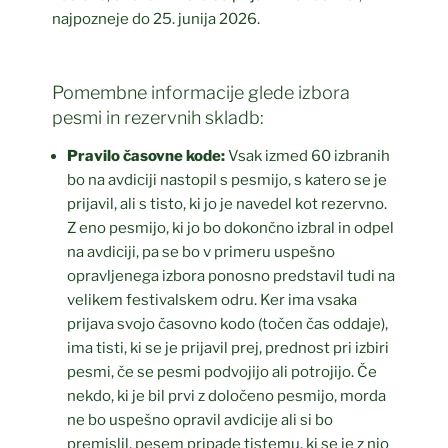
najpozneje do 25. junija 2026.
Pomembne informacije glede izbora
pesmi in rezervnih skladb:
Pravilo časovne kode:
Vsak izmed 60 izbranih
bo na avdiciji nastopil s pesmijo, s katero se je
prijavil, ali s tisto, ki jo je navedel kot rezervno.
Z eno pesmijo, ki jo bo dokončno izbral in odpel
na avdiciji, pa se bo v primeru uspešno
opravljenega izbora ponosno predstavil tudi na
velikem festivalskem odru. Ker ima vsaka
prijava svojo časovno kodo (točen čas oddaje),
ima tisti, ki se je prijavil prej, prednost pri izbiri
pesmi, če se pesmi podvojijo ali potrojijo. Če
nekdo, ki je bil prvi z določeno pesmijo, morda
ne bo uspešno opravil avdicije ali si bo
premislil, pesem pripade tistemu, ki se je z njo