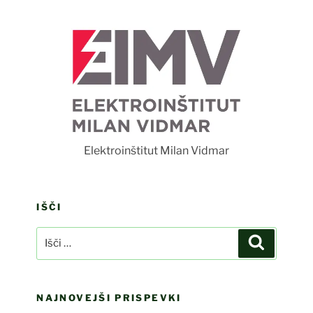
F
Elektroinštitut Milan Vidmar
IŠČI
Išči:
Iskanje
NAJNOVEJŠI PRISPEVKI