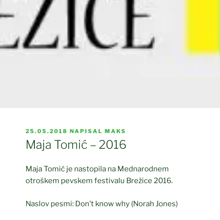
OBJAVLJENO
25.05.2018
NAPISAL
MAKS
DNE
Maja Tomić – 2016
Maja Tomić je nastopila na Mednarodnem
otroškem pevskem festivalu Brežice 2016.
Naslov pesmi: Don’t know why (Norah Jones)