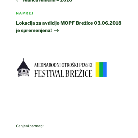
Naslednji
NAPREJ
prispevek
Lokacija za avdicijo MOPF Brežice 03.06.2018
je spremenjena!
Cenjeni partnerji: