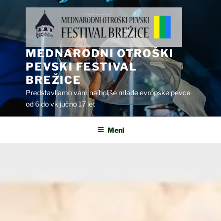
Skoči
na
vsebino
MEDNARODNI OTROŠKI
PEVSKI FESTIVAL
BREŽICE
Predstavljamo vam najboljše mlade evropske pevce
od 6 do vključno 17 let
Meni