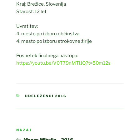
Kraj: Brežice, Slovenija
Starost: 12 let
Uvrstitev:
4. mesto po izboru občinstva
4. mesto po izboru strokovne žirije
Posnetek finalnega nastopa:
https://youtu.be/V0T79nMTiJQ?t=50m12s
KATEGORIJE
UDELEŽENCI 2016
Navigacija
Prejšnji
NAZAJ
prispevka
prispevek
Manca Mihelin – 2016