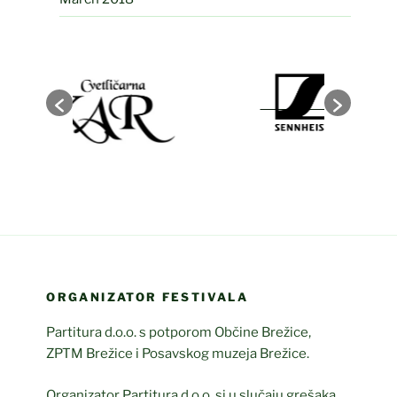
ORGANIZATOR FESTIVALA
Partitura d.o.o. s potporom Občine Brežice,
ZPTM Brežice i Posavskog muzeja Brežice.
Organizator Partitura d.o.o. si u slučaju grešaka