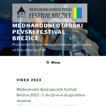
Skip
to
content
MEDNARODNI OTROŠKI
PEVSKI FESTIVAL
BREŽICE
Predstavljamo vam najboljše mlade evropske pevce
od 6 do vključno 17 let
Menu
VIDEO 2023
Međunarodni dječji pjevački festival
Brežice 2023 – 1. dio (prva in druga dobna
skupina):