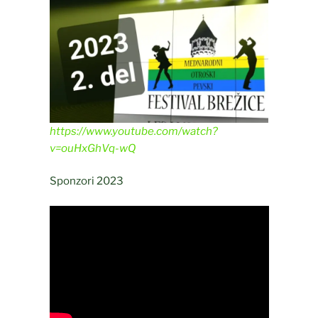
https://www.youtube.com/watch?
v=ouHxGhVq-wQ
Sponzori 2023