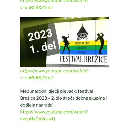
https://www.youtube.com/watch?
v=enRh8X2YmlI
https://www.youtube.com/watch?
v=enRh8X2YmlI
Međunarodni dječji pjevački festival
Brežice 2023 – 2. dio (treća dobna skupina i
dodjela nagrada):
https://www.youtube.com/watch?
v=ouHxGhVq-wQ