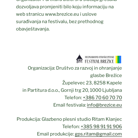
dozvoljava promjeniti bilo koju informaciju na
web stranicu www.brezice.eu i uslove
surađivanja na festivalu, bez prethodnog
obavještavanja.
Organizacija: Društvo za razvoj in ohranjanje
glasbe Brežice
Župelevec 23, 8258 Kapele
in Partitura d.o.o., Gornji trg 20, 1000 Ljubljana
Telefon:
+386 70 60 70 70
Email festivala:
info@brezice.eu
Produkcija: Glazbeno plesni studio Ritam Klanjec
Telefon:
+385 98 91 91 906
Email produkcije:
gps.ritam@gmail.com