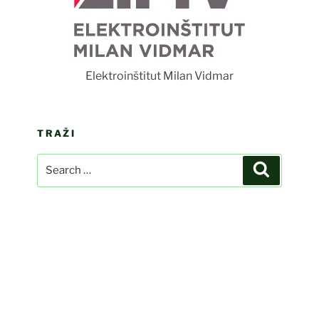
F
Elektroinštitut Milan Vidmar
TRAŽI
Search
Search
for: