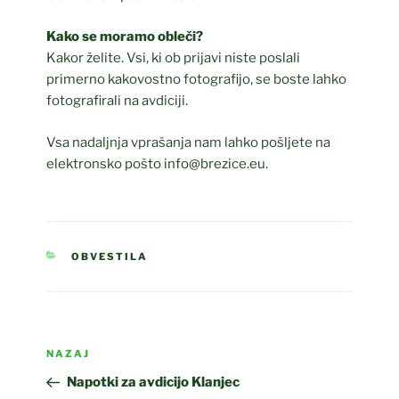
Kako se moramo obleči?
Kakor želite. Vsi, ki ob prijavi niste poslali
primerno kakovostno fotografijo, se boste lahko
fotografirali na avdiciji.
Vsa nadaljnja vprašanja nam lahko pošljete na
elektronsko pošto info@brezice.eu.
KATEGORIJE
OBVESTILA
Navigacija
Prejšnji
NAZAJ
prispevka
prispevek
Napotki za avdicijo Klanjec