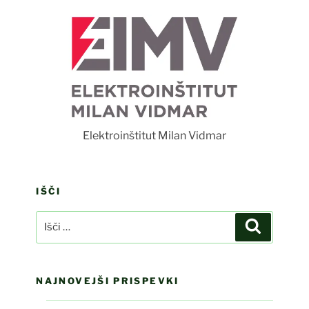
F
Elektroinštitut Milan Vidmar
IŠČI
Išči:
Iskanje
NAJNOVEJŠI PRISPEVKI