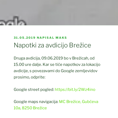
OBJAVLJENO
31.05.2019
NAPISAL
MAKS
DNE
Napotki za avdicijo Brežice
Druga avdicija, 09.06.2019 bo v Brežicah, od
15.00 ure dalje. Kar se tiče napotkov za lokacijo
avdicije, s povezavami do Google zemljevidov
prosimo, odprite:
Google street pogled:
https://bit.ly/2Wz4ino
Google maps navigacija:
MC Brežice, Gubčeva
10a, 8250 Brežice