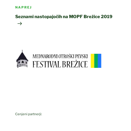
Naslednji
NAPREJ
prispevek
Seznami nastopajočih na MOPF Brežice 2019
Cenjeni partnerji: