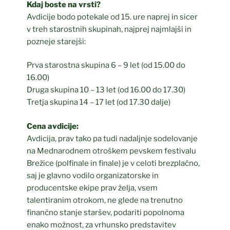
Kdaj boste na vrsti?
Avdicije bodo potekale od 15. ure naprej in sicer
v treh starostnih skupinah, najprej najmlajši in
pozneje starejši:
Prva starostna skupina 6 – 9 let (od 15.00 do
16.00)
Druga skupina 10 – 13 let (od 16.00 do 17.30)
Tretja skupina 14 – 17 let (od 17.30 dalje)
Cena avdicije:
Avdicija, prav tako pa tudi nadaljnje sodelovanje
na Mednarodnem otroškem pevskem festivalu
Brežice (polfinale in finale) je v celoti brezplačno,
saj je glavno vodilo organizatorske in
producentske ekipe prav želja, vsem
talentiranim otrokom, ne glede na trenutno
finančno stanje staršev, podariti popolnoma
enako možnost, za vrhunsko predstavitev