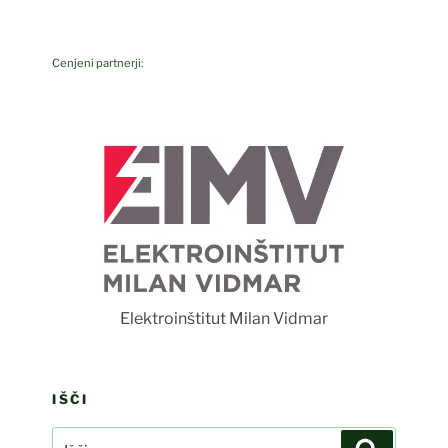
Cenjeni partnerji:
F
Elektroinštitut Milan Vidmar
IŠČI
Išči:
Iskanje