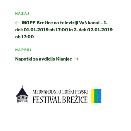
Navigacija
Prejšnji
NAZAJ
prispevka
prispevek
MOPF Brežice na televiziji Vaš kanal – 1.
del: 01.01.2019 ob 17:00 in 2. del: 02.01.2019
ob 17:00
Naslednji
NAPREJ
prispevek
Napotki za avdicijo Klanjec