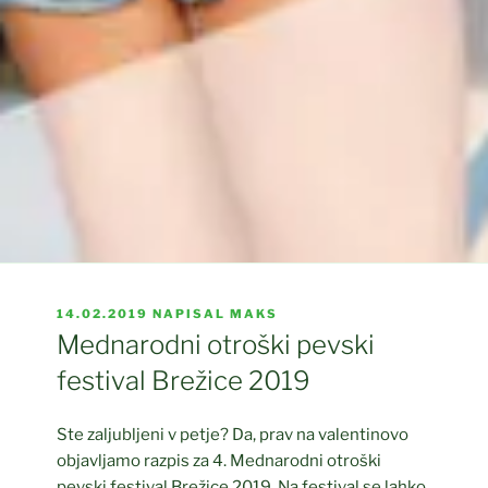
OBJAVLJENO
14.02.2019
NAPISAL
MAKS
DNE
Mednarodni otroški pevski
festival Brežice 2019
Ste zaljubljeni v petje? Da, prav na valentinovo
objavljamo razpis za 4. Mednarodni otroški
pevski festival Brežice 2019. Na festival se lahko