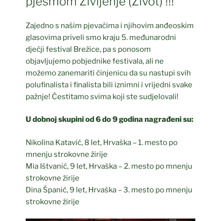
pjesmom Življenje (Život) !!!
Zajedno s našim pjevačima i njihovim anđeoskim
glasovima priveli smo kraju 5. međunarodni
dječji festival Brežice, pa s ponosom
objavljujemo pobjednike festivala, ali ne
možemo zanemariti činjenicu da su nastupi svih
polufinalista i finalista bili iznimni i vrijedni svake
pažnje! Čestitamo svima koji ste sudjelovali!
U dobnoj skupini od 6 do 9 godina nagrađeni su:
Nikolina Katavić, 8 let, Hrvaška – 1. mesto po
mnenju strokovne žirije
Mia Ištvanić, 9 let, Hrvaška – 2. mesto po mnenju
strokovne žirije
Dina Španić, 9 let, Hrvaška – 3. mesto po mnenju
strokovne žirije