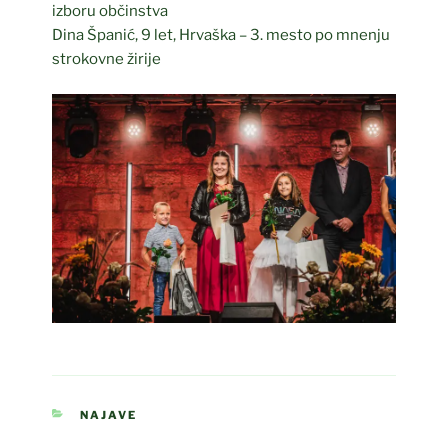
izboru občinstva
Dina Španić, 9 let, Hrvaška – 3. mesto po mnenju
strokovne žirije
CATEGORIES
NAJAVE