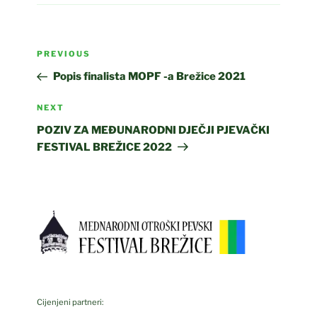
Post
Previous
PREVIOUS
navigation
Post
Popis finalista MOPF -a Brežice 2021
Next
NEXT
Post
POZIV ZA MEĐUNARODNI DJEČJI PJEVAČKI
FESTIVAL BREŽICE 2022
Cijenjeni partneri: