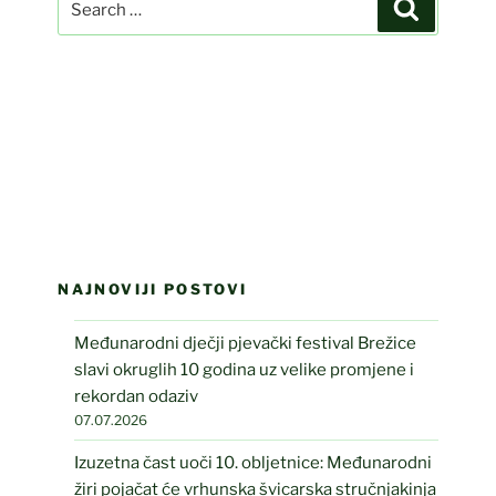
Search
for:
NAJNOVIJI POSTOVI
Međunarodni dječji pjevački festival Brežice
slavi okruglih 10 godina uz velike promjene i
rekordan odaziv
07.07.2026
Izuzetna čast uoči 10. obljetnice: Međunarodni
žiri pojačat će vrhunska švicarska stručnjakinja