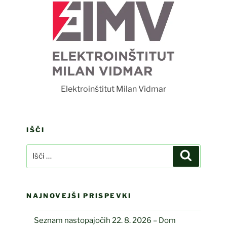
F
Elektroinštitut Milan Vidmar
IŠČI
Išči:
Iskanje
NAJNOVEJŠI PRISPEVKI
Seznam nastopajočih 22. 8. 2026 – Dom