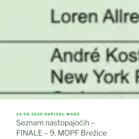
OBJAVLJENO
24.08.2025
NAPISAL
MAKS
DNE
Seznam nastopajočih –
FINALE – 9. MOPF Brežice