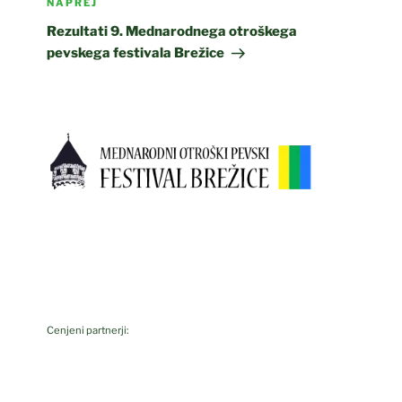
Naslednji
NAPREJ
prispevek
Rezultati 9. Mednarodnega otroškega
pevskega festivala Brežice
Cenjeni partnerji: