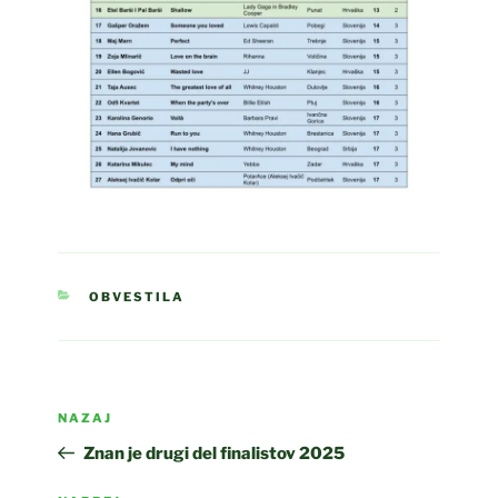
KATEGORIJE
OBVESTILA
Navigacija
Prejšnji
NAZAJ
prispevka
prispevek
Znan je drugi del finalistov 2025