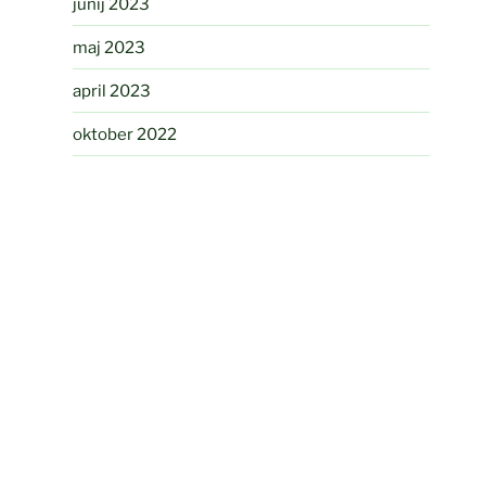
junij 2023
maj 2023
april 2023
oktober 2022
september 2022
avgust 2022
april 2022
avgust 2021
junij 2021
maj 2021
avgust 2020
maj 2020