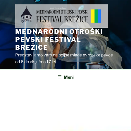
Skoči
na
vsebino
MEDNARODNI OTROŠKI
PEVSKI FESTIVAL
BREŽICE
Predstavljamo vam najboljše mlade evropske pevce
od 6 do vključno 17 let
Meni