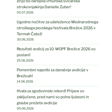
žirijo bo okrepila vrhunska švicarska
strokovnjakinja Danielle Zuber!
03.07.2026
Ugodne nočitve za udeležence Mednarodnega
otroškega pevskega festivala Brežice 2026 v
Termah Čatež!
30.06.2026
Rezultati avdicij za 10. MOPF Brežice 2026 so
poslani!
25.06.2026
Pomembni napotki za današnje avdicije v
Brežicah!
14.06.2026
Hvala za zgodovinski rekord! Prijave so
zaključene, pred nami so polne ljubezni in
glasbe prežete avdicije
05.06.2026