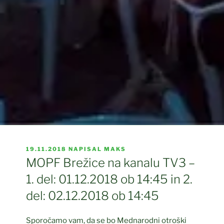
OBJAVLJENO
19.11.2018
NAPISAL
MAKS
DNE
MOPF Brežice na kanalu TV3 –
1. del: 01.12.2018 ob 14:45 in 2.
del: 02.12.2018 ob 14:45
Sporočamo vam, da se bo Mednarodni otroški