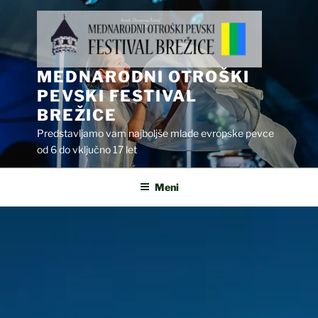
Skoči
na
vsebino
MEDNARODNI OTROŠKI
PEVSKI FESTIVAL
BREŽICE
Predstavljamo vam najboljše mlade evropske pevce
od 6 do vključno 17 let
Meni