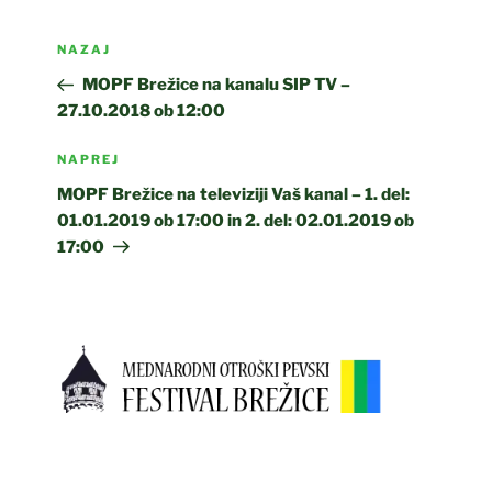
Navigacija
Prejšnji
NAZAJ
prispevka
prispevek
MOPF Brežice na kanalu SIP TV –
27.10.2018 ob 12:00
Naslednji
NAPREJ
prispevek
MOPF Brežice na televiziji Vaš kanal – 1. del:
01.01.2019 ob 17:00 in 2. del: 02.01.2019 ob
17:00