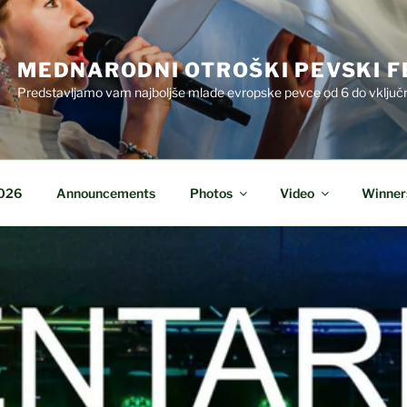
MEDNARODNI OTROŠKI PEVSKI F
Predstavljamo vam najboljše mlade evropske pevce od 6 do vključn
2026
Announcements
Photos
Video
Winner