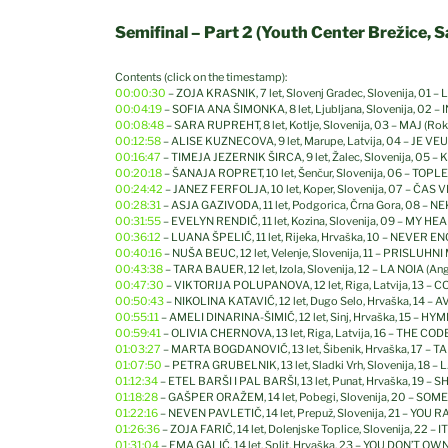
Semifinal – Part 2 (Youth Center Brežice, 
Contents (click on the timestamp):
00:00:30
– ZOJA KRASNIK, 7 let, Slovenj Gradec, Slovenija, 01 – 
00:04:19
– SOFIA ANA ŠIMONKA, 8 let, Ljubljana, Slovenija, 02 
00:08:48
– SARA RUPREHT, 8 let, Kotlje, Slovenija, 03 – MAJ (Rok 
00:12:58
– ALISE KUZNECOVA, 9 let, Marupe, Latvija, 04 – JE VEU
00:16:47
– TIMEJA JEZERNIK ŠIRCA, 9 let, Žalec, Slovenija, 05
00:20:18
– ŠANAJA ROPRET, 10 let, Šenčur, Slovenija, 06 – TOPLE 
00:24:42
– JANEZ FERFOLJA, 10 let, Koper, Slovenija, 07 – ČAS V
00:28:31
– ASJA GAZIVODA, 11 let, Podgorica, Črna Gora, 08 –
00:31:55
– EVELYN RENDIĆ, 11 let, Kozina, Slovenija, 09 – MY HE
00:36:12
– LUANA ŠPELIĆ, 11 let, Rijeka, Hrvaška, 10 – NEVE
00:40:16
– NUŠA BEUC, 12 let, Velenje, Slovenija, 11 – PRISLUHNI 
00:43:38
– TARA BAUER, 12 let, Izola, Slovenija, 12 – LA NOIA (A
00:47:30
– VIKTORIJA POLUPANOVA, 12 let, Riga, Latvija, 13 – 
00:50:43
– NIKOLINA KATAVIĆ, 12 let, Dugo Selo, Hrvaška, 14 – 
00:55:11
– AMELI DINARINA-ŠIMIĆ, 12 let, Sinj, Hrvaška, 15 – HYM
00:59:41
– OLIVIA CHERNOVA, 13 let, Riga, Latvija, 16 – THE COD
01:03:27
– MARTA BOGDANOVIĆ, 13 let, Šibenik, Hrvaška, 17 – 
01:07:50
– PETRA GRUBELNIK, 13 let, Sladki Vrh, Slovenija, 18 –
01:12:34
– ETEL BARŠI I PAL BARŠI, 13 let, Punat, Hrvaška, 19 –
01:18:28
– GAŠPER ORAŽEM, 14 let, Pobegi, Slovenija, 20 – SO
01:22:16
– NEVEN PAVLETIČ, 14 let, Prepuž, Slovenija, 21 – YOU 
01:26:36
– ZOJA FARIČ, 14 let, Dolenjske Toplice, Slovenija, 22 – 
01:31:04
– EMA GALIĆ, 14 let, Split, Hrvaška, 23 – YOU DON’T OW