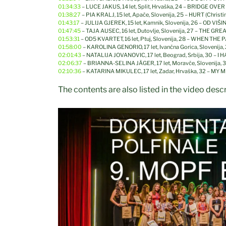
01:34:33
– LUCE JAKUS, 14 let, Split, Hrvaška, 24 – BRIDGE O
01:38:27
– PIA KRALJ, 15 let, Apače, Slovenija, 25 – HURT (Christi
01:43:17
– JULIJA GJEREK, 15 let, Kamnik, Slovenija, 26 – OD VIŠI
01:47:45
– TAJA AUSEC, 16 let, Dutovlje, Slovenija, 27 – THE G
01:53:31
– OD5 KVARTET, 16 let, Ptuj, Slovenija, 28 – WHEN THE PA
01:58:00
– KAROLINA GENORIO, 17 let, Ivančna Gorica, Slovenija, 
02:01:43
– NATALIJA JOVANOVIC, 17 let, Beograd, Srbija, 30 – I
02:06:37
– BRIANNA-SELINA JÃGER, 17 let, Moravče, Slovenija, 
02:10:36
– KATARINA MIKULEC, 17 let, Zadar, Hrvaška, 32 – MY M
The contents are also listed in the video des