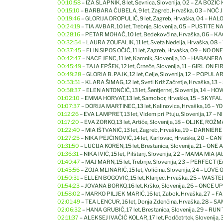
00:10:58
– IZA SLAPNIK, 8 let, Sevnica, Slovenija, 02 – ZA BOŽI
00:15:10
– BARBARA ĆUBELA, 9 let, Zagreb, Hrvaška, 03 – NOĆ 
00:19:46
– GLORIJA DROPULIĆ, 9 let, Zagreb, Hrvaška, 04 – HAL
Občina Brežice
00:24:19
– TIA AVBAR, 10 let, Trebnje, Slovenija, 05 – PUSTITE N
00:28:16
– PETAR MOHAČ, 10 let, Bedekovčina, Hrvaška, 06 – KA
00:32:54
– LAURA ZOUFALIK, 11 let, Sveta Nedelja, Hrvaška, 08
00:37:45
– ELIN SIPOS OČIĆ, 11 let, Zagreb, Hrvaška, 09 – NO ONE 
00:42:47
– NACE JENC, 11 let, Kamnik, Slovenija, 10 – HABANERA
00:45:49
– TAJA EPŠEK, 12 let, Črneče, Slovenija, 11 – GIRL ON FIR
00:49:28
– GLORIA B. PAJK, 12 let, Celje, Slovenija, 12 – POPULA
00:53:51
– KLARA ŠIMAG, 12 let, Sveti Križ Začretje, Hrvaška, 13
00:58:37
– ELEN ANTONČIČ, 13 let, Šentjernej, Slovenija, 14 – HOW
01:02:10
– EMMA HORVAT, 13 let, Samobor, Hrvaška, 15 – SKYFAL
01:07:37
– DORIJA MARTINEC, 13 let, Kalinovica, Hrvaška, 16 
01:12:26
– EVA LAMPRET, 13 let, Videm pri Ptuju, Slovenija, 17 – 
01:17:20
– EVA ZORKO, 13 let, Artiče, Slovenija, 18 – OLJKE, ROŽ
01:22:40
– MIA IŠTVANIĆ, 13 let, Zagreb, Hrvaška, 19 – DARNIERE
01:27:25
– NIKA PEJČINOVIĆ, 14 let, Karlovac, Hrvaška, 20 – CA
01:31:50
– LUCIJA KOREN, 15 let, Brestanica, Slovenija, 21 – ONE
01:36:31
– NIKA IVIČ, 15 let, Pilštanj, Slovenija, 22 – MAMA MIA (A
01:40:47
– MAJ MARN, 15 let, Trebnje, Slovenija, 23 – PERFECT (E
01:45:56
– ZOJA MLINARIČ, 15 let, Voličina, Slovenija, 24 – LOVE
01:50:31
– ELLEN BOGOVIĆ, 15 let, Klanjec, Hrvaška, 25 – WASTE
01:54:23
– JOVANA BORKO, 16 let, Krško, Slovenija, 26 – ONCE 
01:58:02
– MARKO PILJEK MARIĆ, 16 let, Zabok, Hrvaška, 27 – F
02:01:49
– TEA LENCUR, 16 let, Donja Zdenčina, Hrvaška, 28 – S
02:06:32
– HANA GRUBIČ, 17 let, Brestanica, Slovenija, 29 – RU
02:11:37
– ALEKSEJ IVAČIČ KOLAR, 17 let, Podčetrtek, Slovenija, 3