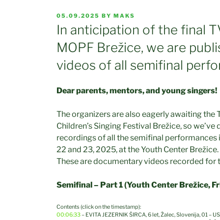
POSTED
05.09.2025
BY
MAKS
ON
In anticipation of the final
MOPF Brežice, we are publ
videos of all semifinal per
Dear parents, mentors, and young singers!
The organizers are also eagerly awaiting the 
Children’s Singing Festival Brežice, so we’v
recordings of all the semifinal performances
22 and 23, 2025, at the Youth Center Brežice.
These are documentary videos recorded for th
Semifinal – Part 1 (Youth Center Brežice, F
Contents (click on the timestamp):
00:06:33
– EVITA JEZERNIK ŠIRCA, 6 let, Žalec, Slovenija, 01 – 