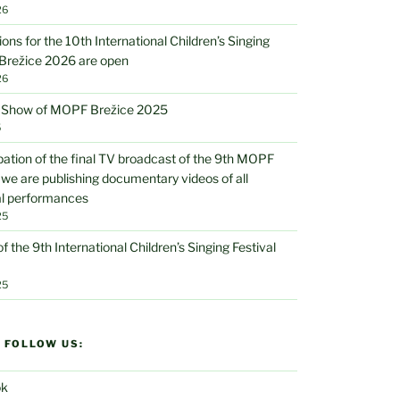
26
ions for the 10th International Children’s Singing
 Brežice 2026 are open
26
V Show of MOPF Brežice 2025
5
ipation of the final TV broadcast of the 9th MOPF
 we are publishing documentary videos of all
al performances
25
of the 9th International Children’s Singing Festival
25
D FOLLOW US:
ok