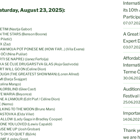
Internat
its 10th
Saturday, August 23, 2025):
Particip
07.07.20
LETIM (Nastja Gabor)
A Great 
– IN THE STARS (Benson Boone)
Piletič)
Expert D
X (Zaz)
03.07.20
 – KAM MOJA POT PONESE ME (HOW FAR…) (Vila Exena)
OČI (Nina Pušlar)
Affordab
RTI SE NAPREJ (Janez Ferfolja)
 NEKA SE ČUJE DRUGARSTVA GLAS (Asja Gazivoda)
Internat
ART WILL GO ON (Celine Dion)
Terme Č
R ENOUGH (THE GREATEST SHOWMAN) (Loren Allred)
30.06.20
MI (Darja Švajger)
ngelina Mango)
Audition
COLORBLIND (Glee Cast)
AVE MARIA (Beyonce)
Festival
NE A L’AMOUR (Edit Piaf / Céline Dion)
25.06.20
E (Nemo)
TALKING TO THE MOON (Bruno Mars)
Importan
 LASTOVKA (Elda Viler)
 SHALLOW (Lady Gaga in Bradley Cooper)
14.06.202
MEONE YOU LOVED (Lewis Capaldi)
RAISE ME UP (Josh Groban)
Thank yo
IT’S OH SO QUIET (Björk)
we are h
N ME (Lesley Gore)