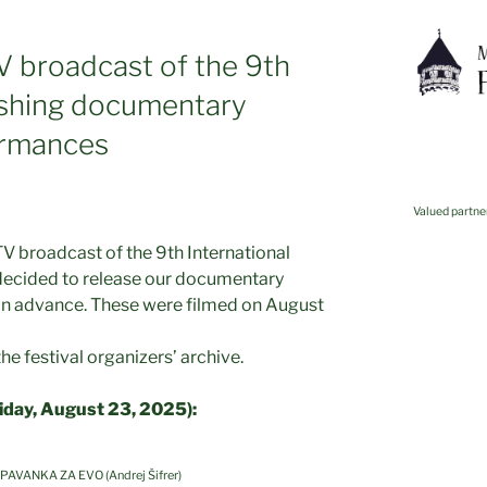
 TV broadcast of the 9th
ishing documentary
formances
Valued partne
TV broadcast of the 9th International
e decided to release our documentary
 in advance. These were filmed on August
e festival organizers’ archive.
riday, August 23, 2025):
USPAVANKA ZA EVO (Andrej Šifrer)