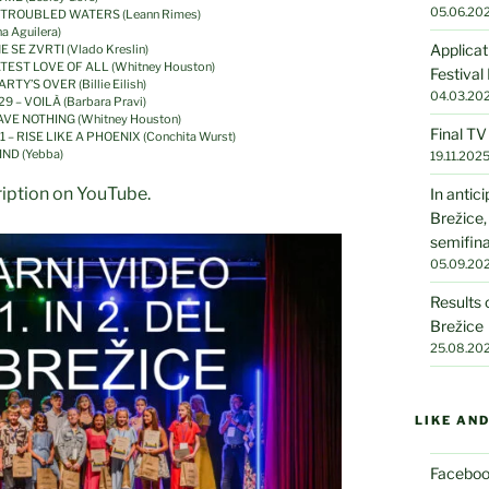
05.06.20
VER TROUBLED WATERS (Leann Rimes)
na Aguilera)
Applicat
NE SE ZVRTI (Vlado Kreslin)
REATEST LOVE OF ALL (Whitney Houston)
Festival
RTY’S OVER (Billie Eilish)
04.03.20
29 – VOILÀ (Barbara Pravi)
 HAVE NOTHING (Whitney Houston)
Final T
31 – RISE LIKE A PHOENIX (Conchita Wurst)
IND (Yebba)
19.11.202
cription on YouTube.
In antic
Brežice,
semifin
05.09.20
Results 
Brežice
25.08.20
LIKE AN
Facebo