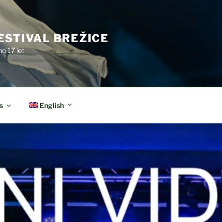
ESTIVAL BREŽICE
o 17 let
English
s