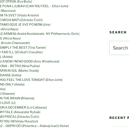
Č KOT OTROK (Eva Boto)
JE PUNA LJUBAVI (CAN YOU FEEL – Elton John)
Kovis
O (Beyonce)
Elektroinšti
AM TA SVET (Vlado Kreslin)
O MOJA MATI (Zdravko Čolić)
 – TAMO GDJE JE SVE PO MOM (Jinx)
(Alicia Keys)
SEARCH
 (CARMEN) (André Kostelanetz · NY Philharmonic Orch.)
E (Alicia Keys)
R (Kristin Chenoweth)
Search
 – SIMPLY THE BEST (Tina Turner)
for:
 FAR I’LL GO (Auli’i Cravalho)
L (Adele)
– YOU KNOW I’M NO GOOD (Amy Winehouse)
NI ONA – RETRO (Nina Pušlar)
MARIN IN SOL (Marko Vozelj)
 DANSE (Indila)
N YOU FEEL THE LOVE TONIGHT (Elton John)
 AND ONLY (Adele)
bba)
d Sheeran)
 ON THE BRAIN (Rihanna)
D LOVE (JJ)
UPON A DECEMBER (Liz Callaway)
AIRYTALE (Alexander Rybak)
AMO PRIČAJ (Zdravko Čolić)
RECENT 
N TO YOU (Whitney Houston)
2 – ODPRI OČI (PolarAce – Aleksej Ivačič Kolar)