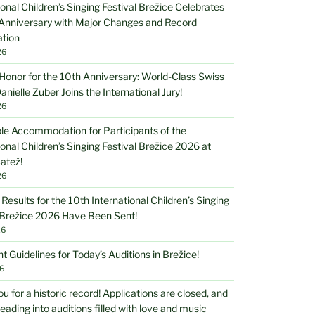
ional Children’s Singing Festival Brežice Celebrates
 Anniversary with Major Changes and Record
ation
26
Honor for the 10th Anniversary: World-Class Swiss
anielle Zuber Joins the International Jury!
26
le Accommodation for Participants of the
ional Children’s Singing Festival Brežice 2026 at
atež!
26
 Results for the 10th International Children’s Singing
 Brežice 2026 Have Been Sent!
26
t Guidelines for Today’s Auditions in Brežice!
6
u for a historic record! Applications are closed, and
eading into auditions filled with love and music