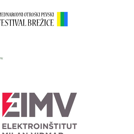
rs:
Foto Luka Rudman