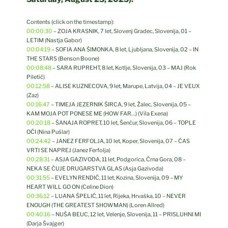
Contents (click on the timestamp):
00:00:30
– ZOJA KRASNIK, 7 let, Slovenj Gradec, Slovenija, 01 –
LETIM (Nastja Gabor)
00:04:19
– SOFIA ANA ŠIMONKA, 8 let, Ljubljana, Slovenija, 02 – IN
THE STARS (Benson Boone)
00:08:48
– SARA RUPREHT, 8 let, Kotlje, Slovenija, 03 – MAJ (Rok
Piletič)
00:12:58
– ALISE KUZNECOVA, 9 let, Marupe, Latvija, 04 – JE VEUX
(Zaz)
00:16:47
– TIMEJA JEZERNIK ŠIRCA, 9 let, Žalec, Slovenija, 05 –
KAM MOJA POT PONESE ME (HOW FAR…) (Vila Exena)
00:20:18
– ŠANAJA ROPRET, 10 let, Šenčur, Slovenija, 06 – TOPLE
OČI (Nina Pušlar)
00:24:42
– JANEZ FERFOLJA, 10 let, Koper, Slovenija, 07 – ČAS
VRTI SE NAPREJ (Janez Ferfolja)
00:28:31
– ASJA GAZIVODA, 11 let, Podgorica, Črna Gora, 08 –
NEKA SE ČUJE DRUGARSTVA GLAS (Asja Gazivoda)
00:31:55
– EVELYN RENDIĆ, 11 let, Kozina, Slovenija, 09 – MY
HEART WILL GO ON (Celine Dion)
00:36:12
– LUANA ŠPELIĆ, 11 let, Rijeka, Hrvaška, 10 – NEVER
ENOUGH (THE GREATEST SHOWMAN) (Loren Allred)
00:40:16
– NUŠA BEUC, 12 let, Velenje, Slovenija, 11 – PRISLUHNI MI
(Darja Švajger)