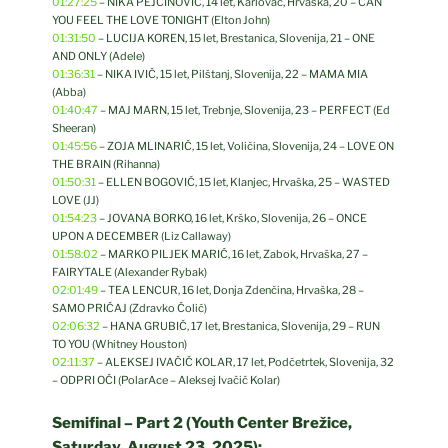
01:27:25
– NIKA PEJČINOVIĆ, 14 let, Karlovac, Hrvaška, 20 – CAN
YOU FEEL THE LOVE TONIGHT (Elton John)
01:31:50
– LUCIJA KOREN, 15 let, Brestanica, Slovenija, 21 – ONE
AND ONLY (Adele)
01:36:31
– NIKA IVIČ, 15 let, Pilštanj, Slovenija, 22 – MAMA MIA
(Abba)
01:40:47
– MAJ MARN, 15 let, Trebnje, Slovenija, 23 – PERFECT (Ed
Sheeran)
01:45:56
– ZOJA MLINARIČ, 15 let, Voličina, Slovenija, 24 – LOVE ON
THE BRAIN (Rihanna)
01:50:31
– ELLEN BOGOVIĆ, 15 let, Klanjec, Hrvaška, 25 – WASTED
LOVE (JJ)
01:54:23
– JOVANA BORKO, 16 let, Krško, Slovenija, 26 – ONCE
UPON A DECEMBER (Liz Callaway)
01:58:02
– MARKO PILJEK MARIĆ, 16 let, Zabok, Hrvaška, 27 –
FAIRYTALE (Alexander Rybak)
02:01:49
– TEA LENCUR, 16 let, Donja Zdenčina, Hrvaška, 28 –
SAMO PRIČAJ (Zdravko Čolić)
02:06:32
– HANA GRUBIČ, 17 let, Brestanica, Slovenija, 29 – RUN
TO YOU (Whitney Houston)
02:11:37
– ALEKSEJ IVAČIČ KOLAR, 17 let, Podčetrtek, Slovenija, 32
– ODPRI OČI (PolarAce – Aleksej Ivačič Kolar)
Semifinal – Part 2 (Youth Center Brežice,
Saturday, August 23, 2025):