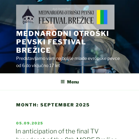
Skip
to
content
MEDNARODNI OTROŠKI
PEVSKI FESTIVAL
BREŽICE
Predstavljamo vam najboljše mlade evropske pevce
od 6 do vključno 17 let
Menu
MONTH:
SEPTEMBER 2025
POSTED
05.09.2025
ON
In anticipation of the final TV