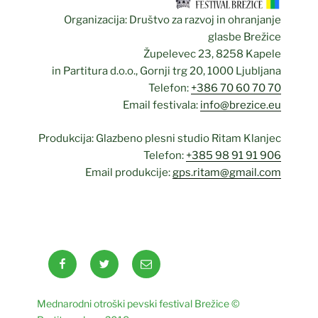
Organizacija: Društvo za razvoj in ohranjanje
glasbe Brežice
Župelevec 23, 8258 Kapele
in Partitura d.o.o., Gornji trg 20, 1000 Ljubljana
Telefon:
+386 70 60 70 70
Email festivala:
info@brezice.eu
Produkcija: Glazbeno plesni studio Ritam Klanjec
Telefon:
+385 98 91 91 906
Email produkcije:
gps.ritam@gmail.com
Facebook
Twitter
Email
Mednarodni otroški pevski festival Brežice ©