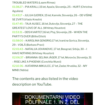
TROUBLED WATERS (Leann Rimes)
01:38:27
– PIA KRALJ, 15 let, Apače, Slovenija, 25 – HURT (Christina
Aguilera)
01:43:17
– JULIJA GJEREK, 15 let, Kamnik, Slovenija, 26 – OD VIŠINE
SE ZVRTI (Vlado Kreslin)
01:47:45
– TAJA AUSEC, 16 let, Dutovlje, Slovenija, 27 – THE
GREATEST LOVE OF ALL (Whitney Houston)
01:53:31
– OD5 KVARTET, 16 let, Ptuj, Slovenija, 28 – WHEN THE
PARTY’S OVER (Billie Eilish)
01:58:00
– KAROLINA GENORIO, 17 let, Ivančna Gorica, Slovenija,
29 – VOILÀ (Barbara Pravi)
02:01:43
– NATALIJA JOVANOVIC, 17 let, Beograd, Srbija, 30 – I
HAVE NOTHING (Whitney Houston)
02:06:37
– BRIANNA-SELINA JÃGER, 17 let, Moravče, Slovenija, 31
– RISE LIKE A PHOENIX (Conchita Wurst)
02:10:36
– KATARINA MIKULEC, 17 let, Zadar, Hrvaška, 32 – MY
MIND (Yebba)
The contents are also listed in the video
description on YouTube.