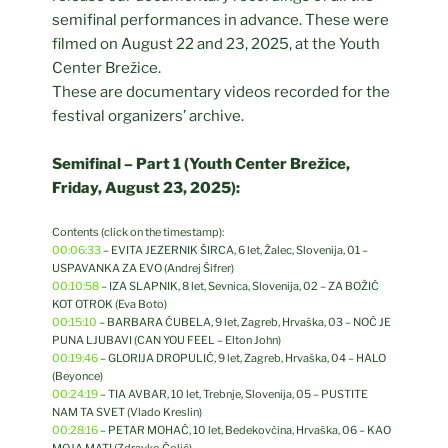
semifinal performances in advance. These were
filmed on August 22 and 23, 2025, at the Youth
Center Brežice.
These are documentary videos recorded for the
festival organizers’ archive.
Semifinal – Part 1 (Youth Center Brežice,
Friday, August 23, 2025):
Contents (click on the timestamp):
00:06:33
– EVITA JEZERNIK ŠIRCA, 6 let, Žalec, Slovenija, 01 –
USPAVANKA ZA EVO (Andrej Šifrer)
00:10:58
– IZA SLAPNIK, 8 let, Sevnica, Slovenija, 02 – ZA BOŽIČ
KOT OTROK (Eva Boto)
00:15:10
– BARBARA ĆUBELA, 9 let, Zagreb, Hrvaška, 03 – NOĆ JE
PUNA LJUBAVI (CAN YOU FEEL – Elton John)
00:19:46
– GLORIJA DROPULIĆ, 9 let, Zagreb, Hrvaška, 04 – HALO
(Beyonce)
00:24:19
– TIA AVBAR, 10 let, Trebnje, Slovenija, 05 – PUSTITE
NAM TA SVET (Vlado Kreslin)
00:28:16
– PETAR MOHAČ, 10 let, Bedekovčina, Hrvaška, 06 – KAO
MOJA MATI (Zdravko Čolić)