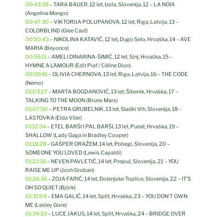
00:43:38
– TARA BAUER, 12 let, Izola, Slovenija, 12 – LA NOIA
(Angelina Mango)
00:47:30
– VIKTORIJA POLUPANOVA, 12 let, Riga, Latvija, 13 –
COLORBLIND (Glee Cast)
00:50:43
– NIKOLINA KATAVIĆ, 12 let, Dugo Selo, Hrvaška, 14 – AVE
MARIA (Beyonce)
00:55:11
– AMELI DINARINA-ŠIMIĆ, 12 let, Sinj, Hrvaška, 15 –
HYMNE A L’AMOUR (Edit Piaf / Céline Dion)
00:59:41
– OLIVIA CHERNOVA, 13 let, Riga, Latvija, 16 – THE CODE
(Nemo)
01:03:27
– MARTA BOGDANOVIĆ, 13 let, Šibenik, Hrvaška, 17 –
TALKING TO THE MOON (Bruno Mars)
01:07:50
– PETRA GRUBELNIK, 13 let, Sladki Vrh, Slovenija, 18 –
LASTOVKA (Elda Viler)
01:12:34
– ETEL BARŠI I PAL BARŠI, 13 let, Punat, Hrvaška, 19 –
SHALLOW (Lady Gaga in Bradley Cooper)
01:18:28
– GAŠPER ORAŽEM, 14 let, Pobegi, Slovenija, 20 –
SOMEONE YOU LOVED (Lewis Capaldi)
01:22:16
– NEVEN PAVLETIČ, 14 let, Prepuž, Slovenija, 21 – YOU
RAISE ME UP (Josh Groban)
01:26:36
– ZOJA FARIČ, 14 let, Dolenjske Toplice, Slovenija, 22 – IT’S
OH SO QUIET (Björk)
01:31:04
– EMA GALIĆ, 14 let, Split, Hrvaška, 23 – YOU DON’T OWN
ME (Lesley Gore)
01:34:33
– LUCE JAKUS, 14 let, Split, Hrvaška, 24 – BRIDGE OVER