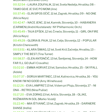
00:32:54
– LAURA ZOUFALIK, 11 let, Sveta Nedelja, Hrvaška, 08 –
TAMO GDJE JE SVE PO MOM (Jinx)
00:37:45
– ELIN SIPOS OČIĆ, 11 let, Zagreb, Hrvaška, 09 – NO ONE
(Alicia Keys)
00:42:47
– NACE JENC, 11 let, Kamnik, Slovenija, 10 – HABANERA
(CARMEN) (André Kostelanetz · NY Philharmonic Orch.)
00:45:49
– TAJA EPŠEK, 12 let, Črneče, Slovenija, 11 – GIRL ON FIRE
(Alicia Keys)
00:49:28
– GLORIA B. PAJK, 12 let, Celje, Slovenija, 12 – POPULAR
(Kristin Chenoweth)
00:53:51
– KLARA ŠIMAG, 12 let, Sveti Križ Začretje, Hrvaška, 13 –
SIMPLY THE BEST (Tina Turner)
00:58:37
– ELEN ANTONČIČ, 13 let, Šentjernej, Slovenija, 14 – HOW
FAR I’LL GO (Auli’i Cravalho)
01:02:10
– EMMA HORVAT, 13 let, Samobor, Hrvaška, 15 – SKYFALL
(Adele)
01:07:37
– DORIJA MARTINEC, 13 let, Kalinovica, Hrvaška, 16 – YOU
KNOW I’M NO GOOD (Amy Winehouse)
01:12:26
– EVA LAMPRET, 13 let, Videm pri Ptuju, Slovenija, 17 – NI
ONA – RETRO (Nina Pušlar)
01:17:20
– EVA ZORKO, 13 let, Artiče, Slovenija, 18 – OLJKE,
ROŽMARIN IN SOL (Marko Vozelj)
01:22:40
– MIA IŠTVANIĆ, 13 let, Zagreb, Hrvaška, 19 – DARNIERE
DANSE (Indila)