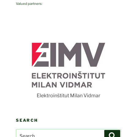
Valued partners:
F
Elektroinštitut Milan Vidmar
SEARCH
Search
Search