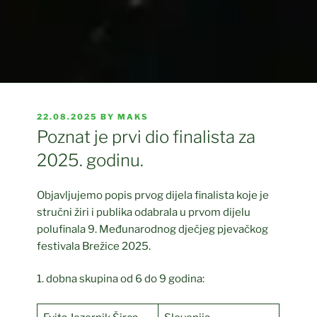
POSTED
22.08.2025
BY
MAKS
ON
Poznat je prvi dio finalista za
2025. godinu.
Objavljujemo popis prvog dijela finalista koje je
stručni žiri i publika odabrala u prvom dijelu
polufinala 9. Međunarodnog dječjeg pjevačkog
festivala Brežice 2025.
1. dobna skupina od 6 do 9 godina: