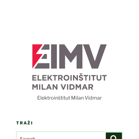
F
Elektroinštitut Milan Vidmar
TRAŽI
Search
Search