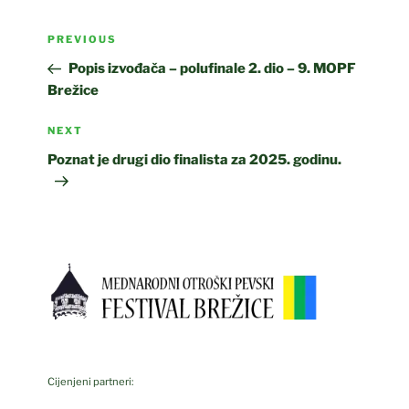
Post
Previous
PREVIOUS
navigation
Post
Popis izvođača – polufinale 2. dio – 9. MOPF
Brežice
Next
NEXT
Post
Poznat je drugi dio finalista za 2025. godinu.
Cijenjeni partneri: