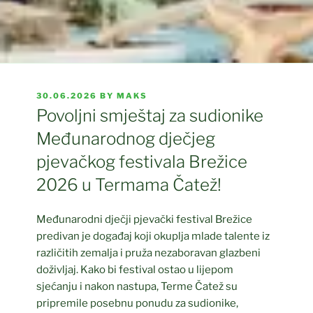
POSTED
30.06.2026
BY
MAKS
ON
Povoljni smještaj za sudionike
Međunarodnog dječjeg
pjevačkog festivala Brežice
2026 u Termama Čatež!
Međunarodni dječji pjevački festival Brežice
predivan je događaj koji okuplja mlade talente iz
različitih zemalja i pruža nezaboravan glazbeni
doživljaj. Kako bi festival ostao u lijepom
sjećanju i nakon nastupa, Terme Čatež su
pripremile posebnu ponudu za sudionike,