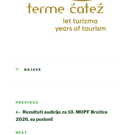
CATEGORIES
NAJAVE
Post
Previous
PREVIOUS
navigation
Post
Rezultati audicija za 10. MOPF Brežice
2026. su poslani!
Next
NEXT