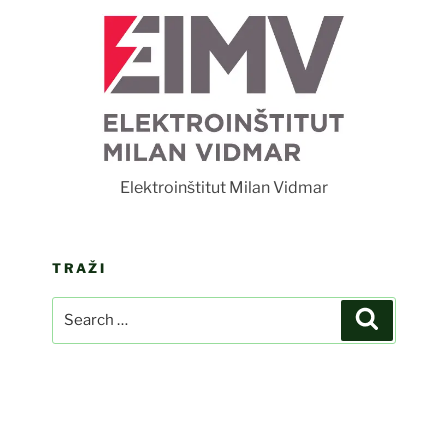
F
Elektroinštitut Milan Vidmar
TRAŽI
Search
Search
for: