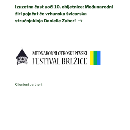
Post
Izuzetna čast uoči 10. obljetnice: Međunarodni
žiri pojačat će vrhunska švicarska
stručnjakinja Danielle Zuber!
Cijenjeni partneri: