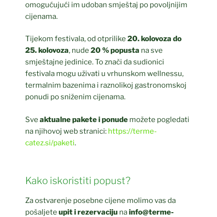
omogućujući im udoban smještaj po povoljnijim
cijenama.
Tijekom festivala, od otprilike
20. kolovoza do
25. kolovoza
, nude
20 % popusta
na sve
smještajne jedinice. To znači da sudionici
festivala mogu uživati u vrhunskom wellnessu,
termalnim bazenima i raznolikoj gastronomskoj
ponudi po sniženim cijenama.
Sve
aktualne pakete i ponude
možete pogledati
na njihovoj web stranici:
https://terme-
catez.si/paketi
.
Kako iskoristiti popust?
Za ostvarenje posebne cijene molimo vas da
pošaljete
upit i rezervaciju
na
info@terme-