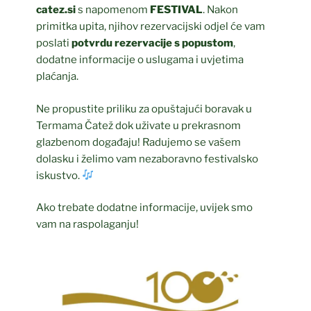
catez.si
s napomenom
FESTIVAL
. Nakon
primitka upita, njihov rezervacijski odjel će vam
poslati
potvrdu rezervacije s popustom
,
dodatne informacije o uslugama i uvjetima
plaćanja.
Ne propustite priliku za opuštajući boravak u
Termama Čatež dok uživate u prekrasnom
glazbenom događaju! Radujemo se vašem
dolasku i želimo vam nezaboravno festivalsko
iskustvo.
Ako trebate dodatne informacije, uvijek smo
vam na raspolaganju!