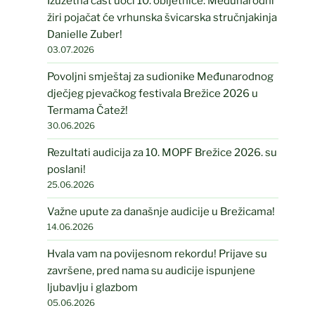
Izuzetna čast uoči 10. obljetnice: Međunarodni
žiri pojačat će vrhunska švicarska stručnjakinja
Danielle Zuber!
03.07.2026
Povoljni smještaj za sudionike Međunarodnog
dječjeg pjevačkog festivala Brežice 2026 u
Termama Čatež!
30.06.2026
Rezultati audicija za 10. MOPF Brežice 2026. su
poslani!
25.06.2026
Važne upute za današnje audicije u Brežicama!
14.06.2026
Hvala vam na povijesnom rekordu! Prijave su
završene, pred nama su audicije ispunjene
ljubavlju i glazbom
05.06.2026