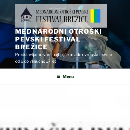
Skip
to
content
MEDNARODNI OTROŠKI
PEVSKI FESTIVAL
BREŽICE
Predstavljamo vam najboljše mlade evropske pevce
od 6 do vključno 17 let
Menu