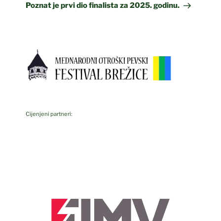
Post
Poznat je prvi dio finalista za 2025. godinu.
Cijenjeni partneri: