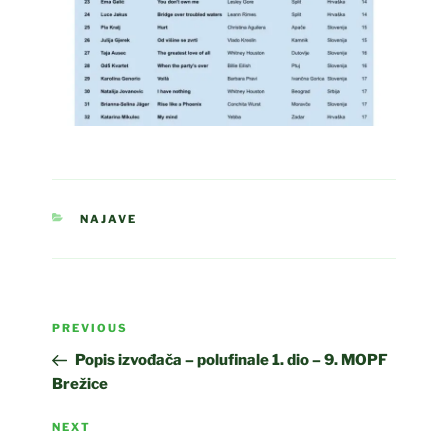
CATEGORIES
NAJAVE
Post
Previous
PREVIOUS
navigation
Post
Popis izvođača – polufinale 1. dio – 9. MOPF
Brežice
Next
NEXT