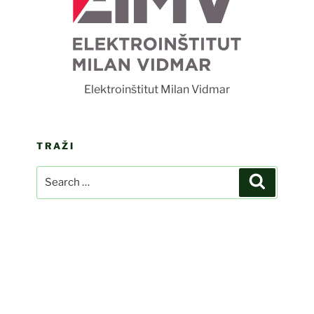
F
Elektroinštitut Milan Vidmar
TRAŽI
Search
Search
for: