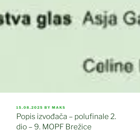
POSTED
15.08.2025
BY
MAKS
ON
Popis izvođača – polufinale 2.
dio – 9. MOPF Brežice