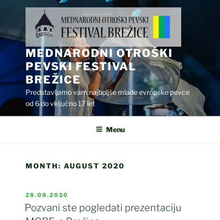
Skip
to
content
MEDNARODNI OTROŠKI
PEVSKI FESTIVAL
BREŽICE
Predstavljamo vam najboljše mlade evropske pevce
od 6 do vključno 17 let
Menu
MONTH:
AUGUST 2020
POSTED
28.08.2020
ON
Pozvani ste pogledati prezentaciju