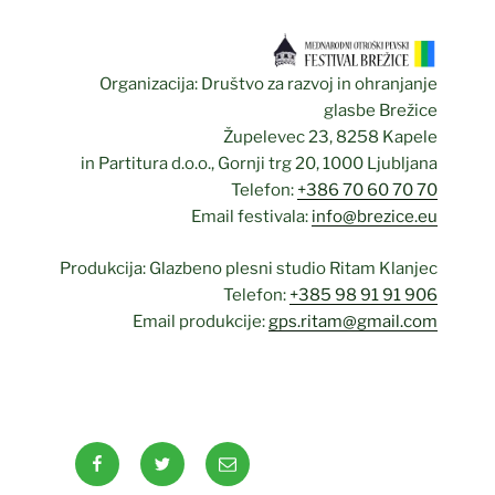
Organizacija: Društvo za razvoj in ohranjanje
glasbe Brežice
Župelevec 23, 8258 Kapele
in Partitura d.o.o., Gornji trg 20, 1000 Ljubljana
Telefon:
+386 70 60 70 70
Email festivala:
info@brezice.eu
Produkcija: Glazbeno plesni studio Ritam Klanjec
Telefon:
+385 98 91 91 906
Email produkcije:
gps.ritam@gmail.com
Facebook
Twitter
Email