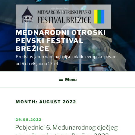
Skip
to
content
MEDNARODNI OTROŠKI
PEVSKI FESTIVAL
BREŽICE
Predstavljamo vam najboljše mlade evropske pevce
od 6 do vključno 17 let
Menu
MONTH:
AUGUST 2022
POSTED
29.08.2022
ON
Pobjednici 6. Međunarodnog dječjeg