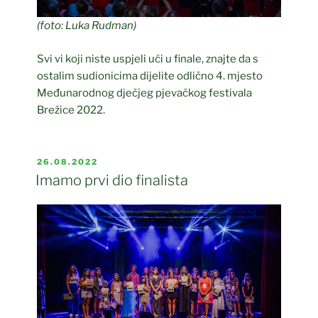
(foto: Luka Rudman)
Svi vi koji niste uspjeli ući u finale, znajte da s
ostalim sudionicima dijelite odlično 4. mjesto
Međunarodnog dječjeg pjevačkog festivala
Brežice 2022.
POSTED
26.08.2022
ON
Imamo prvi dio finalista