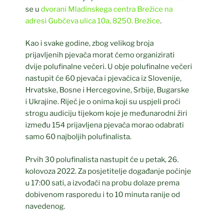
se u
dvorani Mladinskega centra Brežice na
adresi Gubčeva ulica 10a, 8250. Brežice
.
Kao i svake godine, zbog velikog broja
prijavljenih pjevača morat ćemo organizirati
dvije polufinalne večeri. U obje polufinalne večeri
nastupit će 60 pjevača i pjevačica iz Slovenije,
Hrvatske, Bosne i Hercegovine, Srbije, Bugarske
i Ukrajine. Riječ je o onima koji su uspjeli proći
strogu audiciju tijekom koje je međunarodni žiri
između 154 prijavljena pjevača morao odabrati
samo 60 najboljih polufinalista.
Prvih 30 polufinalista nastupit će u petak, 26.
kolovoza 2022. Za posjetitelje događanje počinje
u 17:00 sati, a izvođači na probu dolaze prema
dobivenom rasporedu i to 10 minuta ranije od
navedenog.