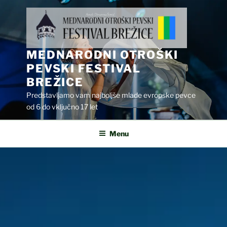
Skip
to
content
MEDNARODNI OTROŠKI
PEVSKI FESTIVAL
BREŽICE
Predstavljamo vam najboljše mlade evropske pevce
od 6 do vključno 17 let
Menu