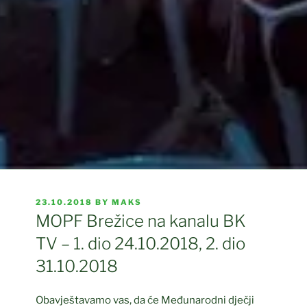
POSTED
23.10.2018
BY
MAKS
ON
MOPF Brežice na kanalu BK
TV – 1. dio 24.10.2018, 2. dio
31.10.2018
Obavještavamo vas, da će Međunarodni dječji