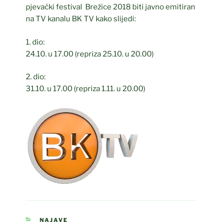
pjevački festival Brežice 2018 biti javno emitiran
na TV kanalu BK TV kako slijedi:
1. dio:
24.10. u 17.00 (repriza 25.10. u 20.00)
2. dio:
31.10. u 17.00 (repriza 1.11. u 20.00)
CATEGORIES
NAJAVE